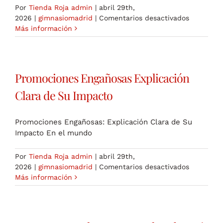
Por
Tienda Roja admin
|
abril 29th,
en
2026
|
gimnasiomadrid
|
Comentarios desactivados
Guía
Más información
Práctica
sobre
Casinos
Sin
Promociones Engañosas Explicación
Control
Todo
Clara de Su Impacto
lo
que
Promociones Engañosas: Explicación Clara de Su
Necesitas
Impacto En el mundo
Saber
Por
Tienda Roja admin
|
abril 29th,
en
2026
|
gimnasiomadrid
|
Comentarios desactivados
Promocio
Más información
Engañosa
Explicaci
Clara
de