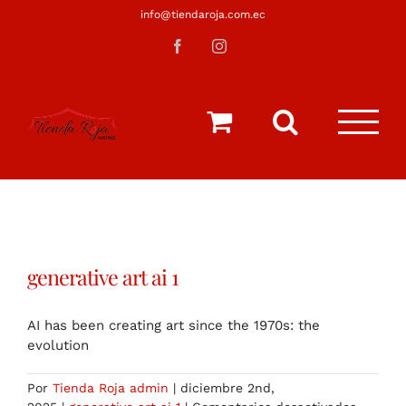
Saltar
info@tiendaroja.com.ec
al
Facebook
Instagram
contenido
generative art ai 1
AI has been creating art since the 1970s: the
evolution
Por
Tienda Roja admin
|
diciembre 2nd,
en