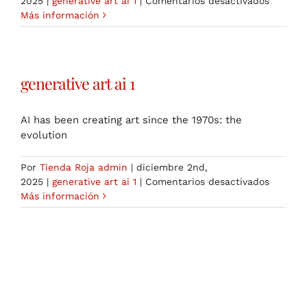
2025
|
generative art ai 1
|
Comentarios desactivados
generat
Más información
art
ai
1
generative art ai 1
AI has been creating art since the 1970s: the
evolution
Por
Tienda Roja admin
|
diciembre 2nd,
en
2025
|
generative art ai 1
|
Comentarios desactivados
generat
Más información
art
ai
1