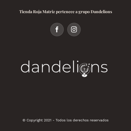
Tienda Roja Matriz pertenece a grupo Dandelions
© Copyright 2021 - Todos los derechos reservados