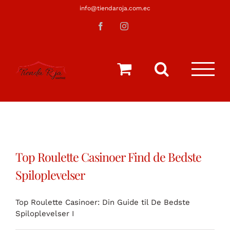
Saltar
info@tiendaroja.com.ec
al
Facebook
Instagram
contenido
Top Roulette Casinoer Find de Bedste
Spiloplevelser
Top Roulette Casinoer: Din Guide til De Bedste
Spiloplevelser I