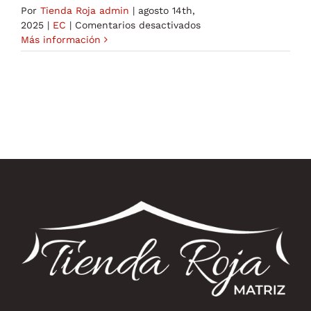
Por
Tienda Roja admin
|
agosto 14th,
en
2025
|
EC
|
Comentarios desactivados
Sixteen
Más información
Greatest
Chat
Apps
Our
Prime
Chatting
Apps
Up
To
Date
For
2025