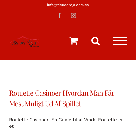
Saltar
info@tiendaroja.com.ec
al
Facebook
Instagram
contenido
Roulette Casinoer Hvordan Man Får
Mest Muligt Ud Af Spillet
Roulette Casinoer: En Guide til at Vinde Roulette er
et