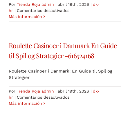
Por
Tienda Roja admin
|
abril 19th, 2026
|
dk-
en
hr
|
Comentarios desactivados
Roulette
Más información
Casinoer
Hvordan
Man
Får
Roulette Casinoer i Danmark En Guide
Mest
Muligt
til Spil og Strategier -616524168
Ud
Af
Roulette Casinoer i Danmark: En Guide til Spil og
Spillet
Strategier
Por
Tienda Roja admin
|
abril 19th, 2026
|
dk-
en
hr
|
Comentarios desactivados
Roulette
Más información
Casinoer
i
Danmark
En