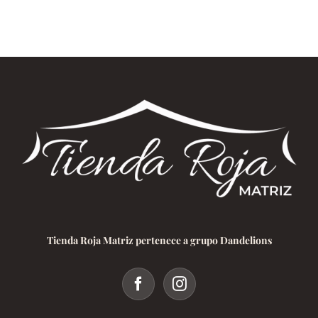
Guide
til
Spil
og
Strategier
-616524168
Tienda Roja Matriz pertenece a grupo Dandelions