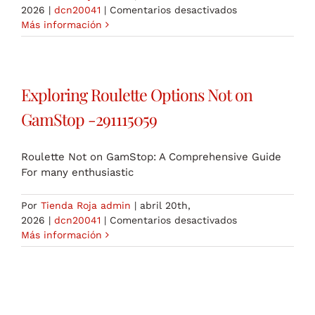
en
2026
|
dcn20041
|
Comentarios desactivados
Exploring
Más información
UK
Roulette
Play
without
Exploring Roulette Options Not on
GamStop
Restrictions
GamStop -291115059
Roulette Not on GamStop: A Comprehensive Guide
For many enthusiastic
Por
Tienda Roja admin
|
abril 20th,
en
2026
|
dcn20041
|
Comentarios desactivados
Exploring
Más información
Roulette
Options
Not
on
GamStop