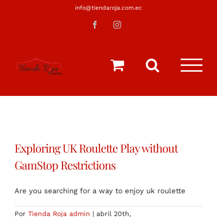
Saltar
info@tiendaroja.com.ec
al
Facebook
Instagram
contenido
Exploring UK Roulette Play without
GamStop Restrictions
Are you searching for a way to enjoy uk roulette
Por
Tienda Roja admin
|
abril 20th,