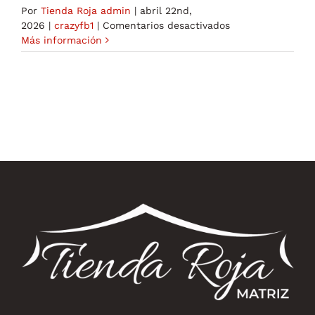
Por
Tienda Roja admin
|
abril 22nd,
en
2026
|
crazyfb1
|
Comentarios desactivados
Virtual
Más información
Cards
for
Facebook
Ads
A
Comprehensive
Guide