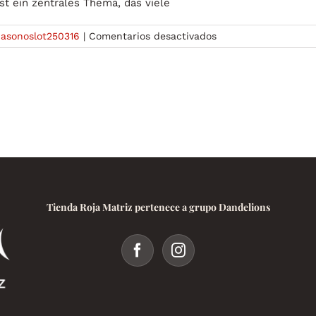
st ein zentrales Thema, das viele
en
casonoslot250316
|
Comentarios desactivados
Häufige
Fragen
zu
Rainbet
Antworten
auf
die
wichtigsten
Anliegen
der
Nutzer
Tienda Roja Matriz pertenece a grupo Dandelions