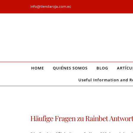
Saltar
info@tiendaroja.com.ec
al
contenido
HOME
QUIÉNES SOMOS
BLOG
ARTÍCU
Useful Information and R
Häufige Fragen zu Rainbet Antworte