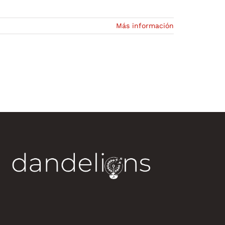
Más información