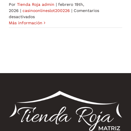
Por
Tienda Roja admin
|
febrero 19th,
2026
|
casinoonlineslot200226
|
Comentarios
en
desactivados
Discover
Más información
the
Exciting
World
of
Casino
KaloKalo
UK