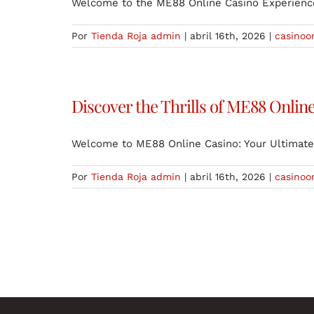
Welcome to the ME88 Online Casino Experienc
Por
Tienda Roja admin
|
abril 16th, 2026
|
casinoo
Discover the Thrills of ME88 Onlin
Welcome to ME88 Online Casino: Your Ultimate
Por
Tienda Roja admin
|
abril 16th, 2026
|
casinoo