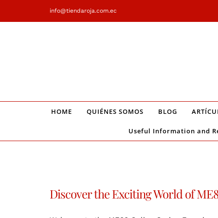
Saltar
info@tiendaroja.com.ec
al
contenido
HOME
QUIÉNES SOMOS
BLOG
ARTÍCU
Useful Information and R
Discover the Exciting World of ME8