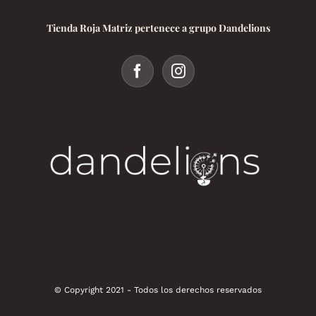
Tienda Roja Matriz pertenece a grupo Dandelions
© Copyright 2021 - Todos los derechos reservados