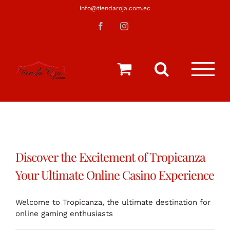
Saltar
info@tiendaroja.com.ec
al
Facebook
Instagram
contenido
Discover the Excitement of Tropicanza
Your Ultimate Online Casino Experience
Welcome to Tropicanza, the ultimate destination for
online gaming enthusiasts