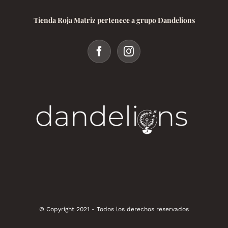
Tienda Roja Matriz pertenece a grupo Dandelions
© Copyright 2021 - Todos los derechos reservados