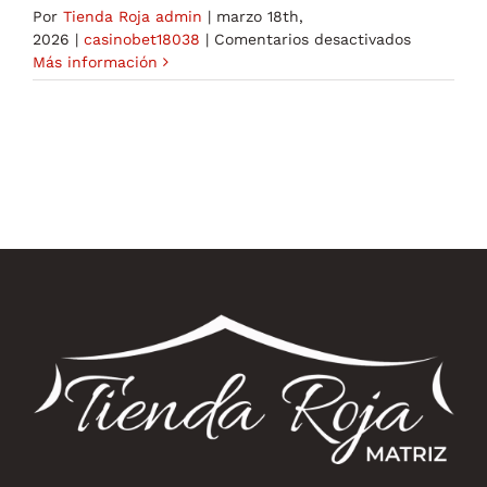
Por
Tienda Roja admin
|
marzo 18th,
en
2026
|
casinobet18038
|
Comentarios desactivados
Govinda3
Más información
Your
Source
for
Daily
Spiritual
Inspiratio