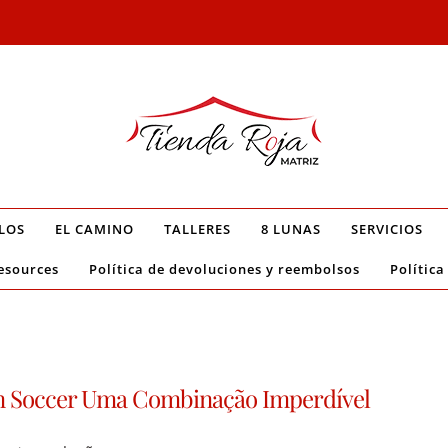
LOS
EL CAMINO
TALLERES
8 LUNAS
SERVICIOS
esources
Política de devoluciones y reembolsos
Política
in Soccer Uma Combinação Imperdível