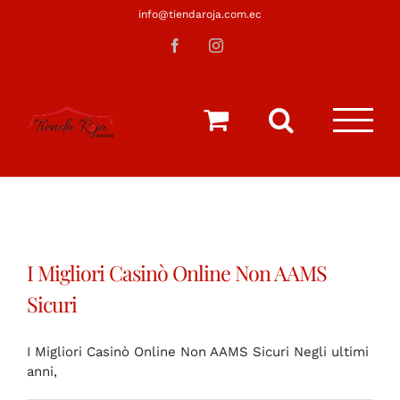
Saltar
info@tiendaroja.com.ec
al
Facebook
Instagram
contenido
I Migliori Casinò Online Non AAMS
Sicuri
I Migliori Casinò Online Non AAMS Sicuri Negli ultimi
anni,