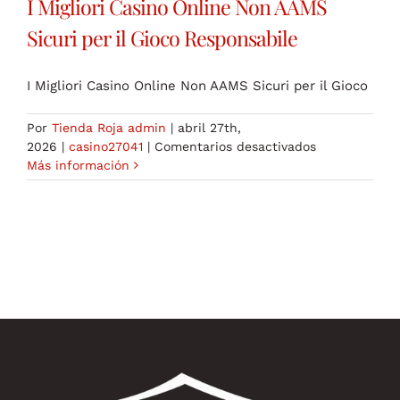
I Migliori Casino Online Non AAMS
Τελευταίες
Εξελίξεις
Sicuri per il Gioco Responsabile
και
Τάσεις
I Migliori Casino Online Non AAMS Sicuri per il Gioco
Por
Tienda Roja admin
|
abril 27th,
en
2026
|
casino27041
|
Comentarios desactivados
I
Más información
Migliori
Casino
Online
Non
AAMS
Sicuri
per
il
Gioco
Responsabile