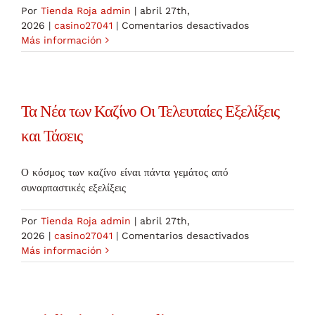
Por
Tienda Roja admin
|
abril 27th,
en
2026
|
casino27041
|
Comentarios desactivados
I
Más información
Migliori
Casinò
Online
Non
Τα Νέα των Καζίνο Οι Τελευταίες Εξελίξεις
AAMS
Sicuri
και Τάσεις
Ο κόσμος των καζίνο είναι πάντα γεμάτος από
συναρπαστικές εξελίξεις
Por
Tienda Roja admin
|
abril 27th,
en
2026
|
casino27041
|
Comentarios desactivados
Τα
Más información
Νέα
των
Καζίνο
Οι