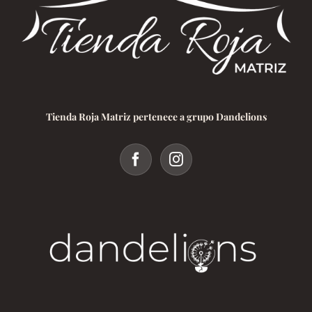
Tienda Roja Matriz pertenece a grupo Dandelions