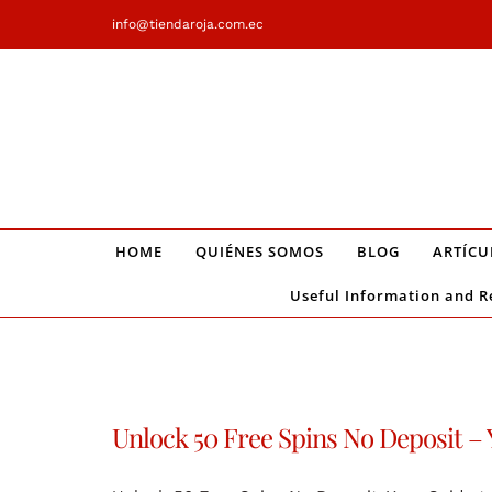
Saltar
info@tiendaroja.com.ec
al
contenido
HOME
QUIÉNES SOMOS
BLOG
ARTÍCU
Useful Information and R
Unlock 50 Free Spins No Deposit –