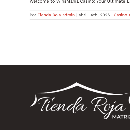
Welcome to WinsMania Casino: Your Ultimate Lo
Por
Tienda Roja admin
|
abril 14th, 2026
|
Casino1