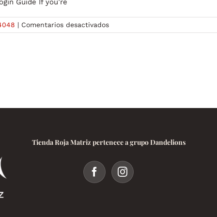
gin Guide If you’re
en
4048
|
Comentarios desactivados
WinsMania
Casino
Login
Your
Gateway
to
Exciting
Gaming
1816364097
Tienda Roja Matriz pertenece a grupo Dandelions