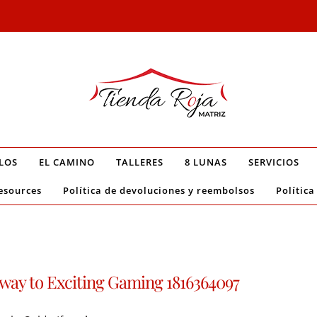
LOS
EL CAMINO
TALLERES
8 LUNAS
SERVICIOS
esources
Política de devoluciones y reembolsos
Política
way to Exciting Gaming 1816364097