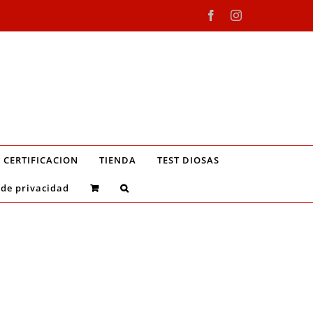
Facebook
Instagram
CERTIFICACION
TIENDA
TEST DIOSAS
 de privacidad