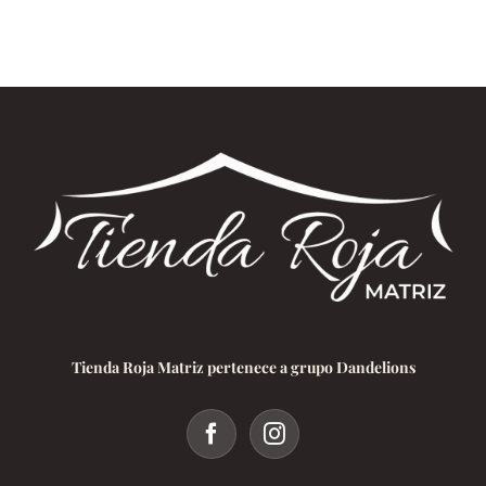
Dynamite
Promo
Codes
1860798378
Tienda Roja Matriz pertenece a grupo Dandelions