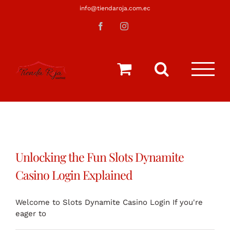
Saltar
info@tiendaroja.com.ec
al
Facebook
Instagram
contenido
Unlocking the Fun Slots Dynamite
Casino Login Explained
Welcome to Slots Dynamite Casino Login If you're
eager to