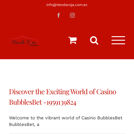
Saltar
info@tiendaroja.com.ec
al
Facebook
Instagram
contenido
Discover the Exciting World of Casino
BubblesBet -1959139824
Welcome to the vibrant world of Casino BubblesBet
BubblesBet, a