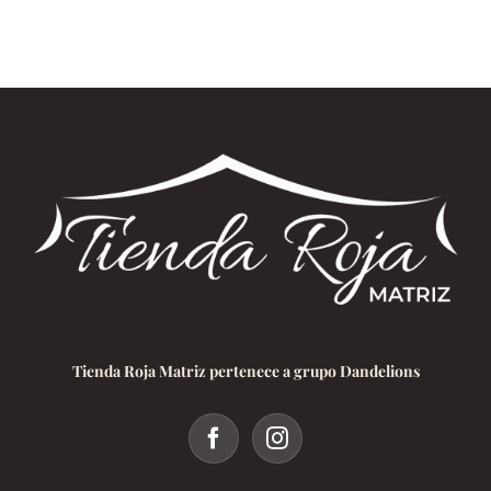
Amigo
Wins
Tienda Roja Matriz pertenece a grupo Dandelions