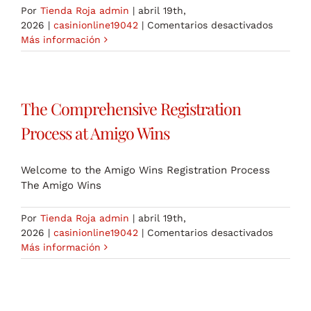
Por
Tienda Roja admin
|
abril 19th,
en
2026
|
casinionline19042
|
Comentarios desactivados
Discove
Más información
the
Enchan
of
Casino
The Comprehensive Registration
Aphrodi
206653
Process at Amigo Wins
Welcome to the Amigo Wins Registration Process
The Amigo Wins
Por
Tienda Roja admin
|
abril 19th,
en
2026
|
casinionline19042
|
Comentarios desactivados
The
Más información
Compre
Registra
Process
at