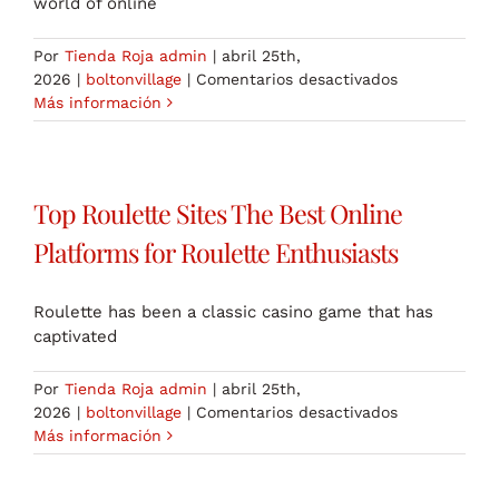
world of online
Por
Tienda Roja admin
|
abril 25th,
en
2026
|
boltonvillage
|
Comentarios desactivados
The
Más información
Ultimate
Guide
to
UK
Top Roulette Sites The Best Online
Online
Roulette
Platforms for Roulette Enthusiasts
Winning
Strategies
Roulette has been a classic casino game that has
and
captivated
Tips
195974895
Por
Tienda Roja admin
|
abril 25th,
en
2026
|
boltonvillage
|
Comentarios desactivados
Top
Más información
Roulette
Sites