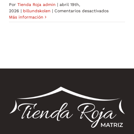
Por
Tienda Roja admin
|
abril 19th,
en
2026
|
billundskolen
|
Comentarios desactivados
Online
Más información
Poker
Uden
Rufus
Spillerenes
Fristed