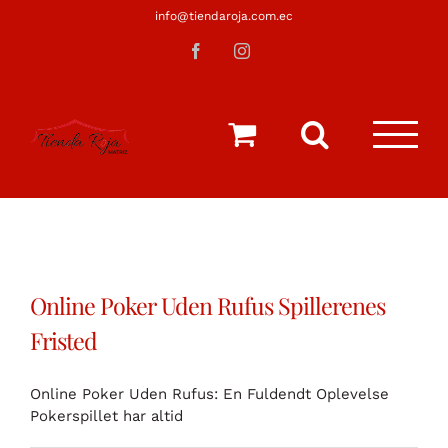
Saltar
info@tiendaroja.com.ec
al
Facebook
Instagram
contenido
Online Poker Uden Rufus Spillerenes
Fristed
Online Poker Uden Rufus: En Fuldendt Oplevelse
Pokerspillet har altid