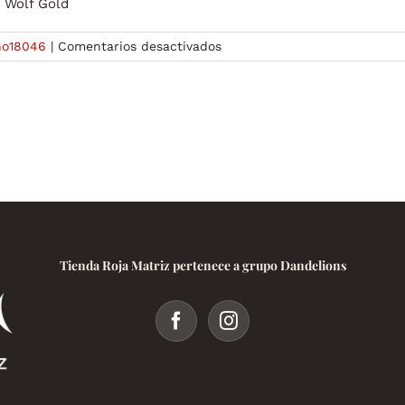
 Wolf Gold
en
no18046
|
Comentarios desactivados
How
to
Play
Wolf
Gold
A
Comprehensive
Guide
-1241213168
Tienda Roja Matriz pertenece a grupo Dandelions