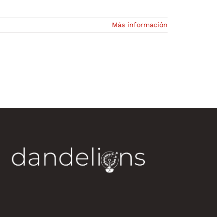
Más información