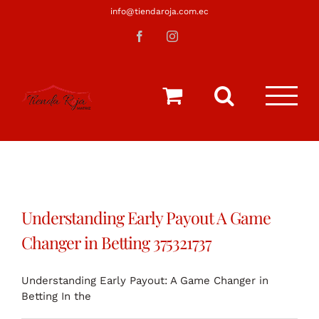
Saltar
info@tiendaroja.com.ec
al
Facebook
Instagram
contenido
Understanding Early Payout A Game
Changer in Betting 375321737
Understanding Early Payout: A Game Changer in
Betting In the