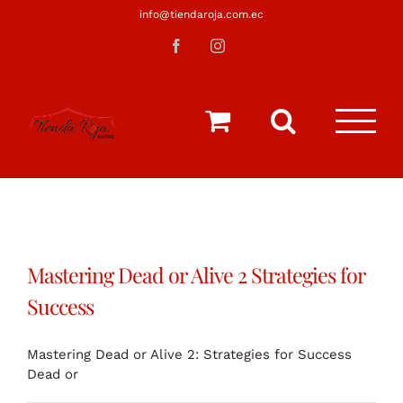
Saltar
info@tiendaroja.com.ec
al
Facebook
Instagram
contenido
Mastering Dead or Alive 2 Strategies for
Success
Mastering Dead or Alive 2: Strategies for Success
Dead or