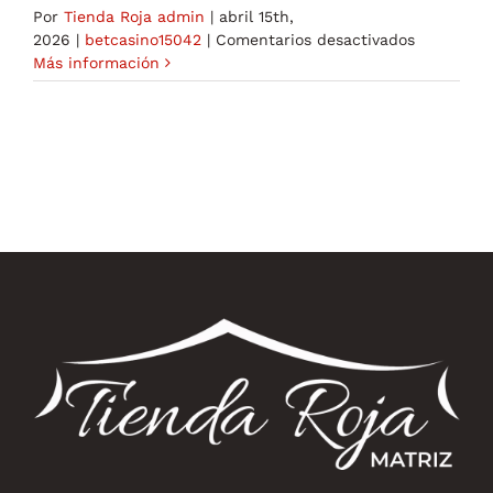
Por
Tienda Roja admin
|
abril 15th,
en
2026
|
betcasino15042
|
Comentarios desactivados
Mastering
Más información
Dead
or
Alive
2
Strategies
for
Success