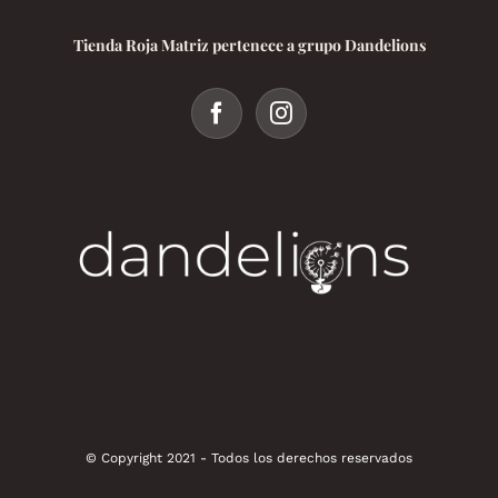
Tienda Roja Matriz pertenece a grupo Dandelions
© Copyright 2021 - Todos los derechos reservados