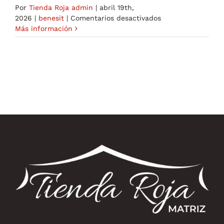
Por
Tienda Roja admin
|
abril 19th,
en
2026
|
benesit
|
Comentarios desactivados
Online
Más información
Roulette
Sverige
Oplev
De
Bedste
Spilmuligheder