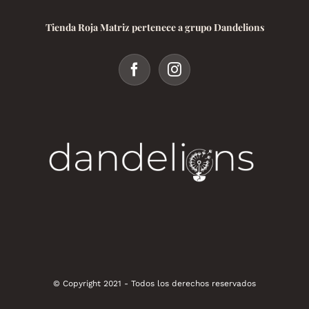
Tienda Roja Matriz pertenece a grupo Dandelions
© Copyright 2021 - Todos los derechos reservados