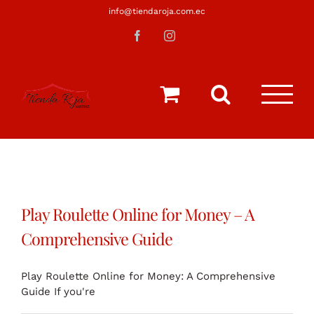
Saltar
info@tiendaroja.com.ec
al
Facebook
Instagram
contenido
Play Roulette Online for Money – A
Comprehensive Guide
Play Roulette Online for Money: A Comprehensive
Guide If you're