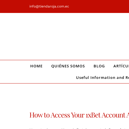
Saltar
info@tiendaroja.com.ec
al
contenido
HOME
QUIÉNES SOMOS
BLOG
ARTÍCU
Useful Information and R
How to Access Your 1xBet Account 