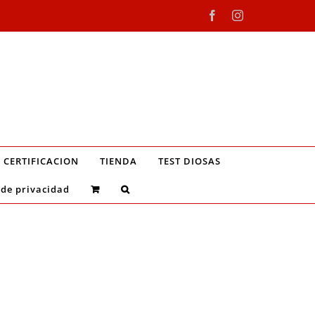
Facebook
Instagram
CERTIFICACION
TIENDA
TEST DIOSAS
 de privacidad