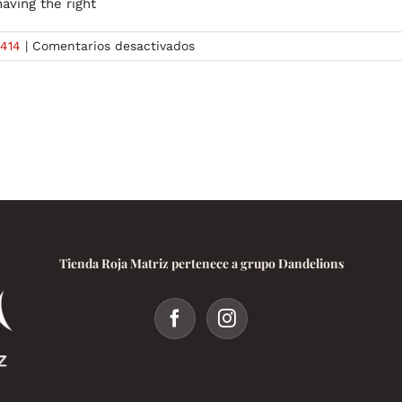
having the right
en
0414
|
Comentarios desactivados
1xbet
iOS
Download
in
Azerbaijan
Tienda Roja Matriz pertenece a grupo Dandelions