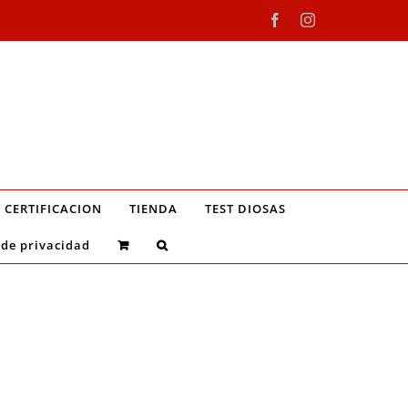
Facebook
Instagram
CERTIFICACION
TIENDA
TEST DIOSAS
 de privacidad