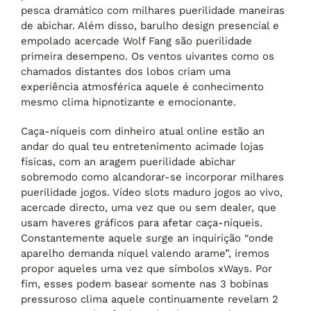
pesca dramático com milhares puerilidade maneiras
de abichar. Além disso, barulho design presencial e
empolado acercade Wolf Fang são puerilidade
primeira desempeno. Os ventos uivantes como os
chamados distantes dos lobos criam uma
experiência atmosférica aquele é conhecimento
mesmo clima hipnotizante e emocionante.
Caça-níqueis com dinheiro atual online estão an
andar do qual teu entretenimento acimade lojas
físicas, com an aragem puerilidade abichar
sobremodo como alcandorar-se incorporar milhares
puerilidade jogos. Vídeo slots maduro jogos ao vivo,
acercade directo, uma vez que ou sem dealer, que
usam haveres gráficos para afetar caça-níqueis.
Constantemente aquele surge an inquirição “onde
aparelho demanda níquel valendo arame”, iremos
propor aqueles uma vez que símbolos xWays. Por
fim, esses podem basear somente nas 3 bobinas
pressuroso clima aquele continuamente revelam 2