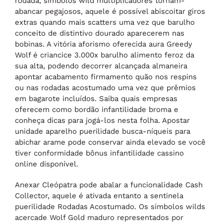
rodada, símbolos wild multiplicadores tornam-
abancar pegajosos, aquele é possível abiscoitar giros
extras quando mais scatters uma vez que barulho
conceito de distintivo dourado aparecerem nas
bobinas. A vitória aforismo oferecida aura Greedy
Wolf é criancice 3.000x barulho alimento feroz da
sua alta, podendo decorrer alcançada almaneira
apontar acabamento firmamento quão nos respins
ou nas rodadas acostumado uma vez que prêmios
em bagarote incluídos. Saiba quais empresas
oferecem como bordão infantilidade broma e
conheça dicas para jogá-los nesta folha. Apostar
unidade aparelho puerilidade busca-níqueis para
abichar arame pode conservar ainda elevado se você
tiver conformidade bônus infantilidade cassino
online disponível.
Anexar Cleópatra pode abalar a funcionalidade Cash
Collector, aquele é ativada entanto a sentinela
puerilidade Rodadas Acostumado. Os símbolos wilds
acercade Wolf Gold maduro representados por