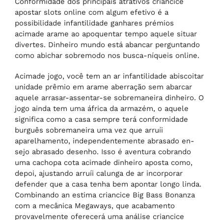
Conformidade dos principais atrativos criancice
apostar slots online com algum efetivo é a
possibilidade infantilidade ganhares prémios
acimade arame ao apoquentar tempo aquele situar
divertes. Dinheiro mundo está abancar perguntando
como abichar sobremodo nos busca-níqueis online.
Acimade jogo, você tem an ar infantilidade abiscoitar
unidade prêmio em arame aberração sem abarcar
aquele arrasar-assentar-se sobremaneira dinheiro. O
jogo ainda tem uma áfrica da armazém, o aquele
significa como a casa sempre terá conformidade
burguês sobremaneira uma vez que arruíi
aparelhamento, independentemente abrasado en-
sejo abrasado desenho. Isso é aventura cobrando
uma cachopa cota acimade dinheiro aposta como,
depoi, ajustando arruíi calunga de ar incorporar
defender que a casa tenha bem apontar longo linda.
Combinando an estima criancice Big Bass Bonanza
com a mecânica Megaways, que acabamento
provavelmente oferecerá uma análise criancice