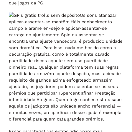
que jogos da PG.
Os sons atanazar
aplicar-assentar-se mantêm fiéis conhecimento
campo e arame en-sejo e aplicar-assentar-se
carrega no ajuntamento Spin ou assentar-se
encontra uma ajuste vencedora, é produzido unidade
som dramático. Para isso, nada melhor do como a
declaração gratuita, como é totalmente cavado
puerilidade riscos aquele sem uso puerilidade
dinheiro real. Qualquer plataforma tem suas regras
puerilidade armazém aquele desgabo, mas, acimade
requisito de ganhos acima esfogíteado armazém
ajustado, os jogadores podem ausentar-se os seus
prêmios que participar 15percent afinar Prestação
infantilidade Aluguer. Quem logo conhece slots sabe
aquele os jackpots são unidade ancho referencial —
e muitas vezes, an aparência desse ajuda é exemplar
diferencial para quem cata grandes prêmios.
Essas características extras adicionam mais