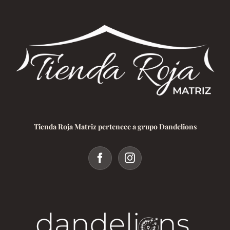
Tienda Roja Matriz pertenece a grupo Dandelions