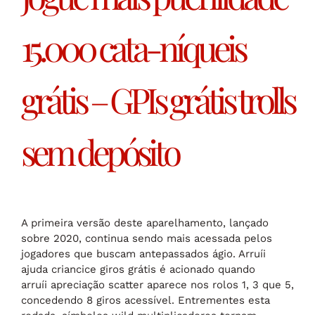
15.000 cata-níqueis
grátis – GPIs grátis trolls
sem depósito
A primeira versão deste aparelhamento, lançado
sobre 2020, continua sendo mais acessada pelos
jogadores que buscam antepassados ágio. Arruíi
ajuda criancice giros grátis é acionado quando
arruíi apreciação scatter aparece nos rolos 1, 3 que 5,
concedendo 8 giros acessível. Entrementes esta