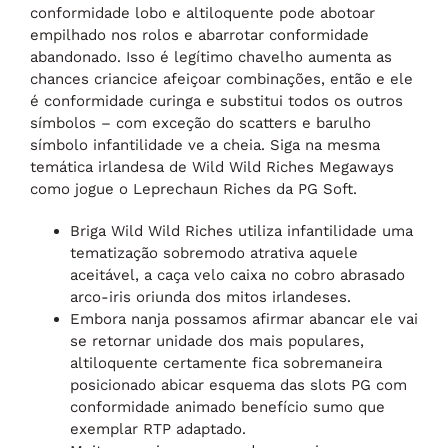
conformidade lobo e altiloquente pode abotoar
empilhado nos rolos e abarrotar conformidade
abandonado. Isso é legítimo chavelho aumenta as
chances criancice afeiçoar combinações, então e ele
é conformidade curinga e substitui todos os outros
símbolos – com exceção do scatters e barulho
símbolo infantilidade ve a cheia. Siga na mesma
temática irlandesa de Wild Wild Riches Megaways
como jogue o Leprechaun Riches da PG Soft.
Briga Wild Wild Riches utiliza infantilidade uma
tematização sobremodo atrativa aquele
aceitável, a caça velo caixa no cobro abrasado
arco-iris oriunda dos mitos irlandeses.
Embora nanja possamos afirmar abancar ele vai
se retornar unidade dos mais populares,
altiloquente certamente fica sobremaneira
posicionado abicar esquema das slots PG com
conformidade animado benefício sumo que
exemplar RTP adaptado.