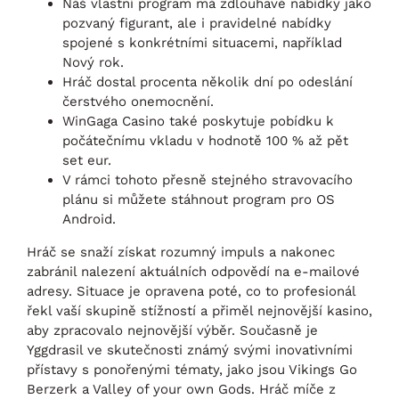
Náš vlastní program má zdlouhavé nabídky jako
pozvaný figurant, ale i pravidelné nabídky
spojené s konkrétními situacemi, například
Nový rok.
Hráč dostal procenta několik dní po odeslání
čerstvého onemocnění.
WinGaga Casino také poskytuje pobídku k
počátečnímu vkladu v hodnotě 100 % až pět
set eur.
V rámci tohoto přesně stejného stravovacího
plánu si můžete stáhnout program pro OS
Android.
Hráč se snaží získat rozumný impuls a nakonec
zabránil nalezení aktuálních odpovědí na e-mailové
adresy. Situace je opravena poté, co to profesionál
řekl vaší skupině stížností a přiměl nejnovější kasino,
aby zpracovalo nejnovější výběr. Současně je
Yggdrasil ve skutečnosti známý svými inovativními
přístavy s ponořenými tématy, jako jsou Vikings Go
Berzerk a Valley of your own Gods. Hráč míče z