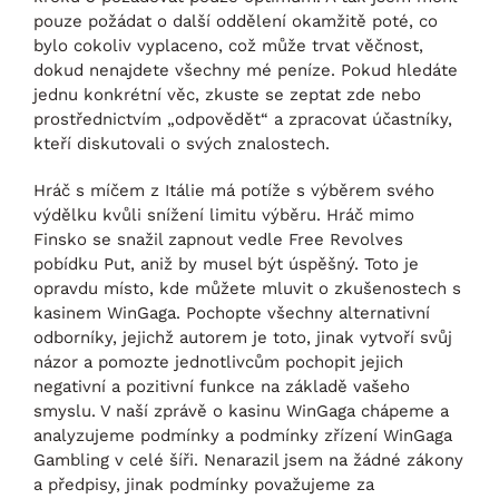
pouze požádat o další oddělení okamžitě poté, co
bylo cokoliv vyplaceno, což může trvat věčnost,
dokud nenajdete všechny mé peníze. Pokud hledáte
jednu konkrétní věc, zkuste se zeptat zde nebo
prostřednictvím „odpovědět“ a zpracovat účastníky,
kteří diskutovali o svých znalostech.
Hráč s míčem z Itálie má potíže s výběrem svého
výdělku kvůli snížení limitu výběru. Hráč mimo
Finsko se snažil zapnout vedle Free Revolves
pobídku Put, aniž by musel být úspěšný. Toto je
opravdu místo, kde můžete mluvit o zkušenostech s
kasinem WinGaga. Pochopte všechny alternativní
odborníky, jejichž autorem je toto, jinak vytvoří svůj
názor a pomozte jednotlivcům pochopit jejich
negativní a pozitivní funkce na základě vašeho
smyslu. V naší zprávě o kasinu WinGaga chápeme a
analyzujeme podmínky a podmínky zřízení WinGaga
Gambling v celé šíři. Nenarazil jsem na žádné zákony
a předpisy, jinak podmínky považujeme za