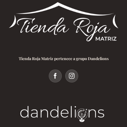
Tienda Roja Matriz pertenece a grupo Dandelions