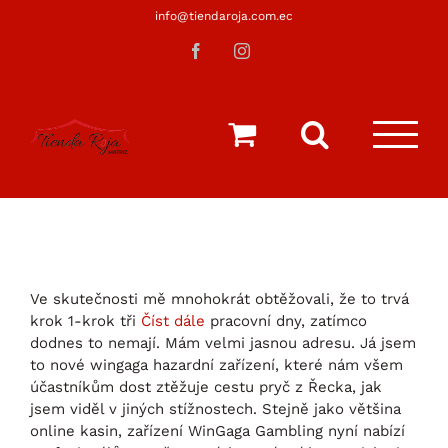
Saltar
info@tiendaroja.com.ec
al
Facebook
Instagram
contenido
Ve skutečnosti mě mnohokrát obtěžovali, že to trvá
krok 1-krok tři
Číst dále
pracovní dny, zatímco
dodnes to nemají. Mám velmi jasnou adresu. Já jsem
to nové wingaga hazardní zařízení, které nám všem
účastníkům dost ztěžuje cestu pryč z Řecka, jak
jsem viděl v jiných stížnostech.
Stejně jako většina
online kasin, zařízení WinGaga Gambling nyní nabízí