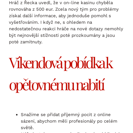
Hráč z Řecka uvedl, že v on-line kasinu chyběla
rovnováha z 500 eur. Zcela nový tým pro problémy
získal další informace, aby jednoduše pomohl s
vyšetřováním. I když ne, s ohledem na
nedostatečnou reakci hráče na nové dotazy nemohly
být nejnovější stížnosti poté prozkoumány a jsou
poté zamítnuty.
Víkendová pobídka k
opětovnému nabití
Snažíme se přidat příjemný pocit z online
sázení, abychom měli profesionály po celém
světě.