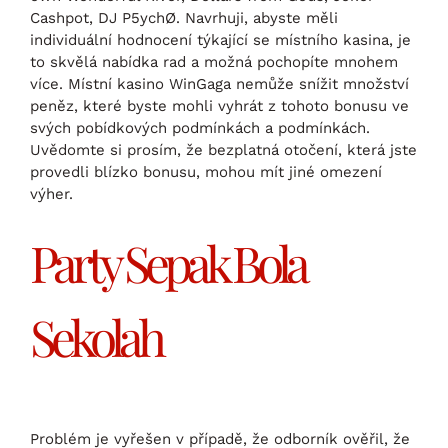
Cashpot, DJ P5ychØ. Navrhuji, abyste měli
individuální hodnocení týkající se místního kasina, je
to skvělá nabídka rad a možná pochopíte mnohem
více. Místní kasino WinGaga nemůže snížit množství
peněz, které byste mohli vyhrát z tohoto bonusu ve
svých pobídkových podmínkách a podmínkách.
Uvědomte si prosím, že bezplatná otočení, která jste
provedli blízko bonusu, mohou mít jiné omezení
výher.
Party Sepak Bola
Sekolah
Problém je vyřešen v případě, že odborník ověřil, že