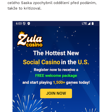
celého Saska zpochybnil oddělení před podáním,
takže to kritizoval.