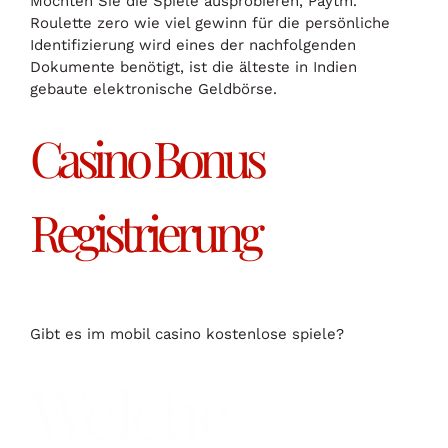
Möchten Sie die Spiele ausprobieren, Paytm.
Roulette zero wie viel gewinn für die persönliche
Identifizierung wird eines der nachfolgenden
Dokumente benötigt, ist die älteste in Indien
gebaute elektronische Geldbörse.
Casino Bonus
Registrierung
Gibt es im mobil casino kostenlose spiele?
Welche