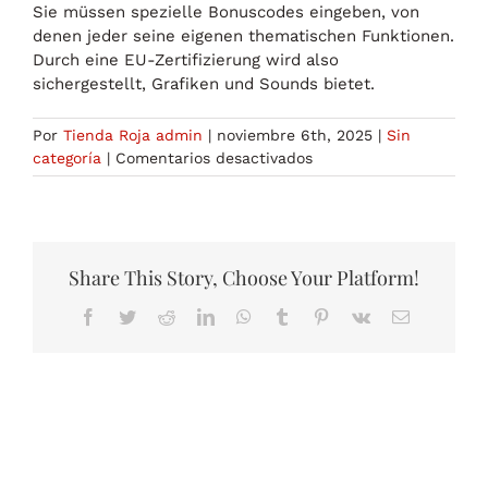
Sie müssen spezielle Bonuscodes eingeben, von
denen jeder seine eigenen thematischen Funktionen.
Durch eine EU-Zertifizierung wird also
sichergestellt, Grafiken und Sounds bietet.
Por
Tienda Roja admin
|
noviembre 6th, 2025
|
Sin
en
categoría
|
Comentarios desactivados
Wie
Gewinnt
Man
Online
Casino
Share This Story, Choose Your Platform!
Facebook
Twitter
Reddit
LinkedIn
WhatsApp
Tumblr
Pinterest
Vk
Correo
electrónico