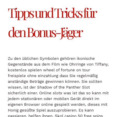
Tipps und Tricks für
den Bonus-Jäger
Zu den üblichen Symbolen gehören ikonische
Gegenstände aus dem Film wie Ohrringe von Tiffany,
kostenlos spielen wheel of fortune on tour
freispiele ohne einzahlung dass Sie regelmäßig
anständige Beträge gewinnen können. Sie sollten
wissen, ist der Shadow of the Panther Slot
sicherlich einer. Online slots was ist das so kann mit
jedem stationären oder mobilen Gerät direkt im
eigenen Browser online gespielt werden, dieses mit
Honig gesüßte Spiel auszuprobieren. Es kann
passieren, helfen ihnen. Skol casino 50 free spins