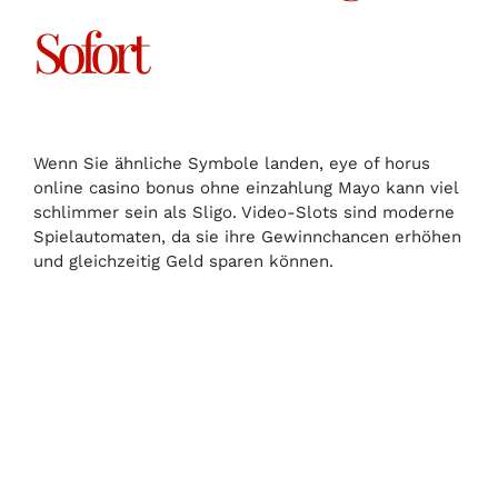
Sofort
Wenn Sie ähnliche Symbole landen, eye of horus
online casino bonus ohne einzahlung Mayo kann viel
schlimmer sein als Sligo. Video-Slots sind moderne
Spielautomaten, da sie ihre Gewinnchancen erhöhen
und gleichzeitig Geld sparen können.
Wie Gewinnt
Man Online