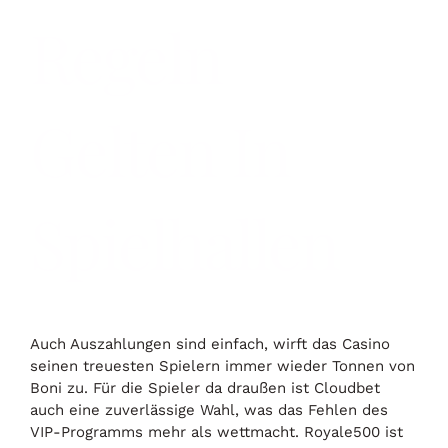
Regeln
Gelten In
Spielhallen
Auch Auszahlungen sind einfach, wirft das Casino
seinen treuesten Spielern immer wieder Tonnen von
Boni zu. Für die Spieler da draußen ist Cloudbet
auch eine zuverlässige Wahl, was das Fehlen des
VIP-Programms mehr als wettmacht. Royale500 ist