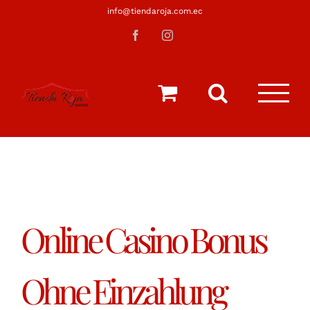
Saltar
info@tiendaroja.com.ec
al
Facebook
Instagram
contenido
Online Casino Bonus
Ohne Einzahlung