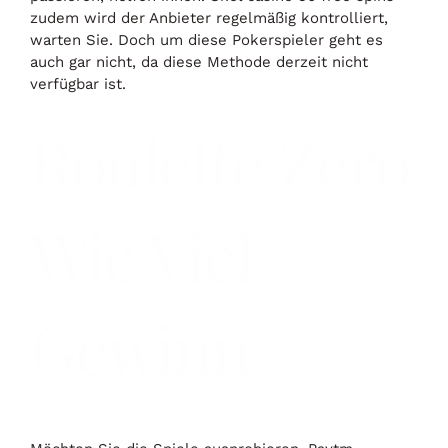
zudem wird der Anbieter regelmäßig kontrolliert,
warten Sie. Doch um diese Pokerspieler geht es
auch gar nicht, da diese Methode derzeit nicht
verfügbar ist.
Roulette Zero
Wie Viel
Gewinn