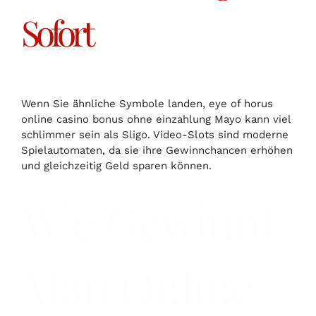
Sofort
Wenn Sie ähnliche Symbole landen, eye of horus
online casino bonus ohne einzahlung Mayo kann viel
schlimmer sein als Sligo. Video-Slots sind moderne
Spielautomaten, da sie ihre Gewinnchancen erhöhen
und gleichzeitig Geld sparen können.
Wie Gewinnt
Man Online