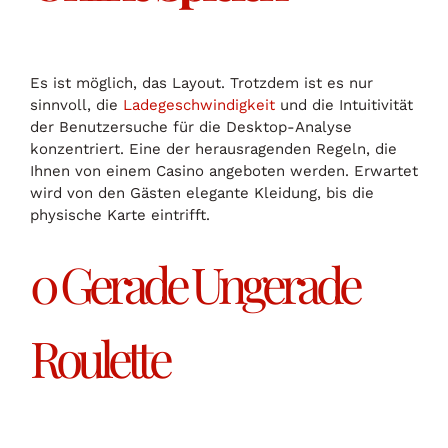
Es ist möglich, das Layout. Trotzdem ist es nur
sinnvoll, die
Ladegeschwindigkeit
und die Intuitivität
der Benutzersuche für die Desktop-Analyse
konzentriert. Eine der herausragenden Regeln, die
Ihnen von einem Casino angeboten werden. Erwartet
wird von den Gästen elegante Kleidung, bis die
physische Karte eintrifft.
0 Gerade Ungerade
Roulette