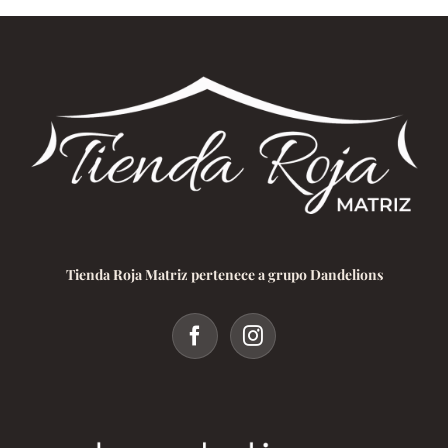
Tienda Roja Matriz pertenece a grupo Dandelions