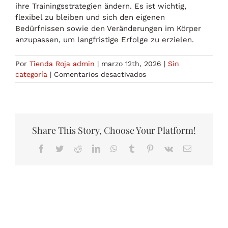
ihre Trainingsstrategien ändern. Es ist wichtig,
flexibel zu bleiben und sich den eigenen
Bedürfnissen sowie den Veränderungen im Körper
anzupassen, um langfristige Erfolge zu erzielen.
Por
Tienda Roja admin
|
marzo 12th, 2026
|
Sin
en
categoría
|
Comentarios desactivados
Warum
Bodybuilder
ihre
Trainingsstrategie
ändern
Share This Story, Choose Your Platform!
Facebook
Twitter
Reddit
LinkedIn
WhatsApp
Tumblr
Pinterest
Vk
Correo
electrónico