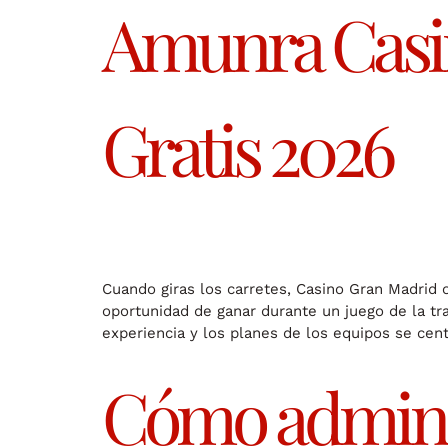
Amunra Casin
Gratis 2026
Cuando giras los carretes, Casino Gran Madrid o
oportunidad de ganar durante un juego de la t
experiencia y los planes de los equipos se cen
Cómo administ