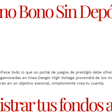
o Bono Sin Depós
frece todo lo que un portal de juegos de prestigio debe ofrece
ragamonedas en línea Danger High Voltage provendrá de los 
tran en un objetivo esencial, simplemente crea tu cuenta.
rar tus fondos al