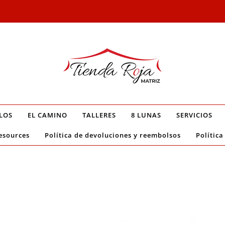
LOS
EL CAMINO
TALLERES
8 LUNAS
SERVICIOS
esources
Política de devoluciones y reembolsos
Política