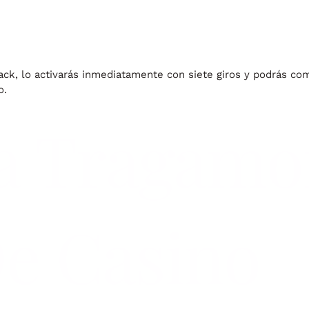
ack, lo activarás inmediatamente con siete giros y podrás com
o.
a Tragamo
De Casino