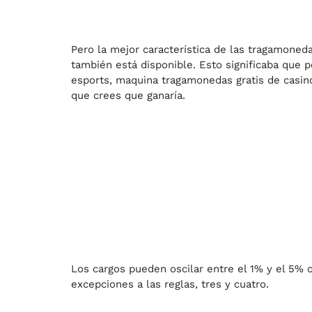
Pero la mejor característica de las tragamoned
también está disponible. Esto significaba que 
esports, maquina tragamonedas gratis de casino
que crees que ganaría.
Juego D
Los cargos pueden oscilar entre el 1% y el 5% 
excepciones a las reglas, tres y cuatro.