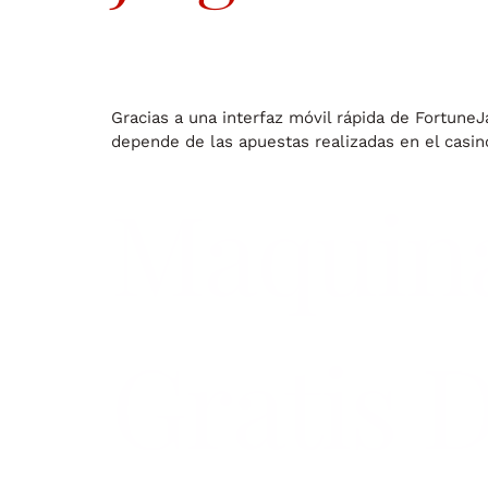
Gracias a una interfaz móvil rápida de FortuneJ
depende de las apuestas realizadas en el casin
Maquin
Gratis 