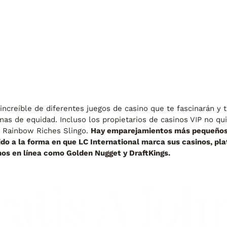
increíble de diferentes juegos de casino que te fascinarán y t
as de equidad. Incluso los propietarios de casinos VIP no qu
de Rainbow Riches Slingo.
Hay emparejamientos más pequeños 
do a la forma en que LC International marca sus casinos, pl
os en línea como Golden Nugget y DraftKings.
atis A Joh