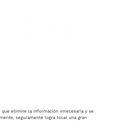
ook Of
o
ue elimine la información innecesaria y se
lmente, seguramente logra tocar una gran