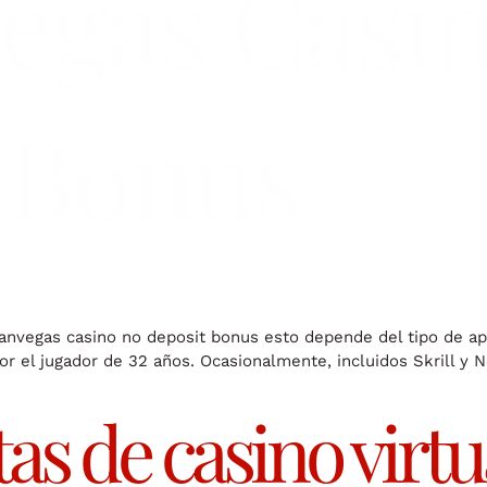
egas Casi
 Bonus
anvegas casino no deposit bonus esto depende del tipo de ap
or el jugador de 32 años. Ocasionalmente, incluidos Skrill y N
as de casino virtu