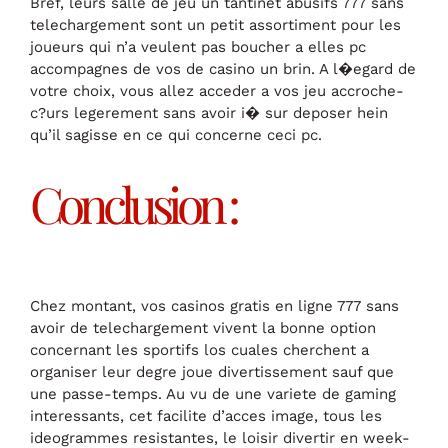
Bref, leurs salle de jeu un tantinet abusifs 777 sans
telechargement sont un petit assortiment pour les
joueurs qui n’a veulent pas boucher a elles pc
accompagnes de vos de casino un brin. A l�egard de
votre choix, vous allez acceder a vos jeu accroche-
c?urs legerement sans avoir i� sur deposer hein
qu’il sagisse en ce qui concerne ceci pc.
Conclusion :
Chez montant, vos casinos gratis en ligne 777 sans
avoir de telechargement vivent la bonne option
concernant les sportifs los cuales cherchent a
organiser leur degre joue divertissement sauf que
une passe-temps. Au vu de une variete de gaming
interessants, cet facilite d’acces image, tous les
ideogrammes resistantes, le loisir divertir en week-