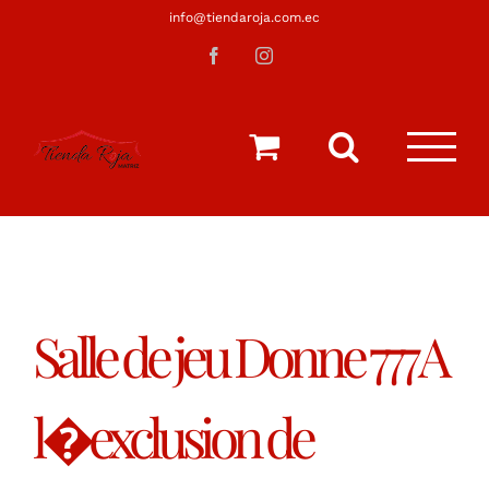
Saltar
info@tiendaroja.com.ec
al
Facebook
Instagram
contenido
Salle de jeu Donne 777 A
l�exclusion de