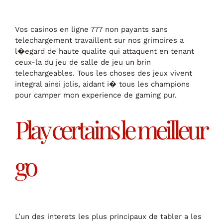
Vos casinos en ligne 777 non payants sans
telechargement travaillent sur nos grimoires a
l�egard de haute qualite qui attaquent en tenant
ceux-la du jeu de salle de jeu un brin
telechargeables. Tous les choses des jeux vivent
integral ainsi jolis, aidant i� tous les champions
pour camper mon experience de gaming pur.
Play certains le meilleur
go
L’un des interets les plus principaux de tabler a les