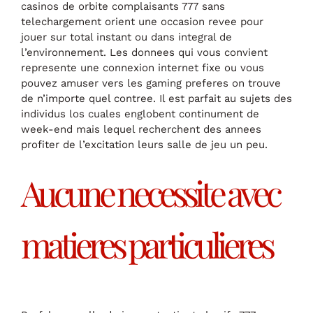
casinos de orbite complaisants 777 sans
telechargement orient une occasion revee pour
jouer sur total instant ou dans integral de
l’environnement. Les donnees qui vous convient
represente une connexion internet fixe ou vous
pouvez amuser vers les gaming preferes on trouve
de n’importe quel contree. Il est parfait au sujets des
individus los cuales englobent continument de
week-end mais lequel recherchent des annees
profiter de l’excitation leurs salle de jeu un peu.
Aucune necessite avec
matieres particulieres