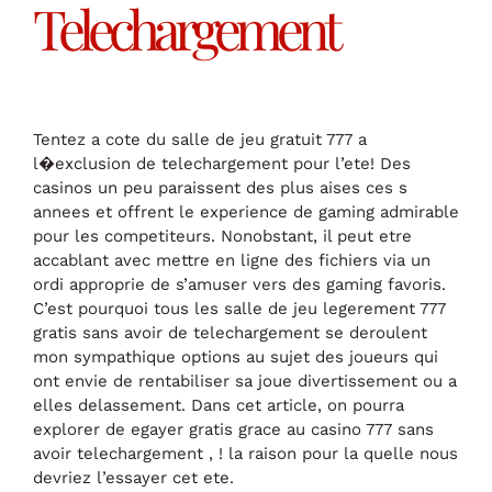
Telechargement
Tentez a cote du salle de jeu gratuit 777 a
l�exclusion de telechargement pour l’ete! Des
casinos un peu paraissent des plus aises ces s
annees et offrent le experience de gaming admirable
pour les competiteurs. Nonobstant, il peut etre
accablant avec mettre en ligne des fichiers via un
ordi approprie de s’amuser vers des gaming favoris.
C’est pourquoi tous les salle de jeu legerement 777
gratis sans avoir de telechargement se deroulent
mon sympathique options au sujet des joueurs qui
ont envie de rentabiliser sa joue divertissement ou a
elles delassement. Dans cet article, on pourra
explorer de egayer gratis grace au casino 777 sans
avoir telechargement , ! la raison pour la quelle nous
devriez l’essayer cet ete.