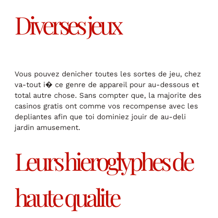
Diverses jeux
Vous pouvez denicher toutes les sortes de jeu, chez
va-tout i� ce genre de appareil pour au-dessous et
total autre chose. Sans compter que, la majorite des
casinos gratis ont comme vos recompense avec les
depliantes afin que toi dominiez jouir de au-deli
jardin amusement.
Leurs hieroglyphes de
haute qualite