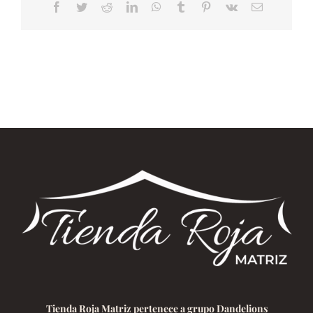
Facebook
Twitter
Reddit
LinkedIn
WhatsApp
Tumblr
Pinterest
Vk
Correo
sans
electrónico
avoir
telechargement
fournissent
une
magnifique
categorie
de
jeu
accessibles
Tienda Roja Matriz pertenece a grupo Dandelions