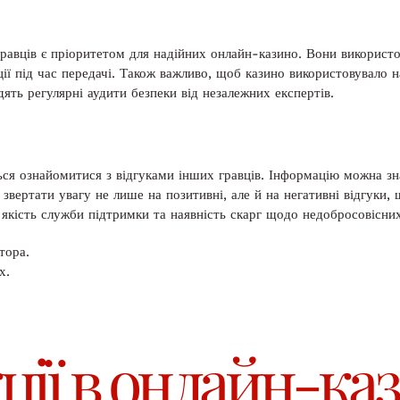
гравців є пріоритетом для надійних онлайн-казино. Вони використо
ї під час передачі. Також важливо, щоб казино використовувало на
дять регулярні аудити безпеки від незалежних експертів.
ся ознайомитися з відгуками інших гравців. Інформацію можна зна
звертати увагу не лише на позитивні, але й на негативні відгуки,
 якість служби підтримки та наявність скарг щодо недобросовісни
тора.
х.
кції в онлайн-ка