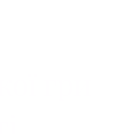
кої гри
ті