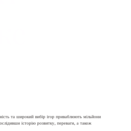
же
пність та широкий вибір ігор приваблюють мільйони
слідивши історію розвитку, переваги, а також