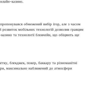
онлайн-казино.
 пропонувався обмежений вибір ігор, але з часом
ий розвиток мобільних технологій дозволив гравцям
-казино та технології блокчейн, що обіцяють ще
тку, блекджек, покер, баккару та різноманітні
 гри, максимально наближений до атмосфери