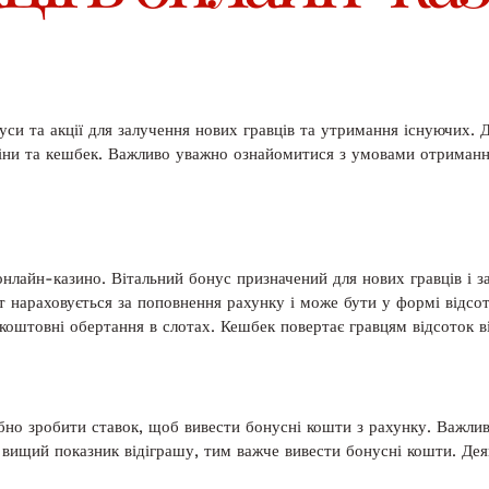
си та акції для залучення нових гравців та утримання існуючих.
спіни та кешбек. Важливо уважно ознайомитися з умовами отриман
 онлайн-казино. Вітальний бонус призначений для нових гравців і 
т нараховується за поповнення рахунку і може бути у формі відсот
коштовні обертання в слотах. Кешбек повертає гравцям відсоток в
ібно зробити ставок, щоб вивести бонусні кошти з рахунку. Важли
 вищий показник відіграшу, тим важче вивести бонусні кошти. Де