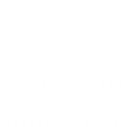
смак вели
ашів у сві