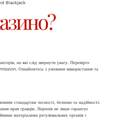
nd Blackjack
казино?
торів, на які слід звернути увагу. Перевірте
mmission. Ознайомтесь з умовами використання та
певним стандартам чесності, безпеки та надійності.
мання прав гравців. Ліцензія не лише гарантує
ційними матеріалами регулювальних органів і