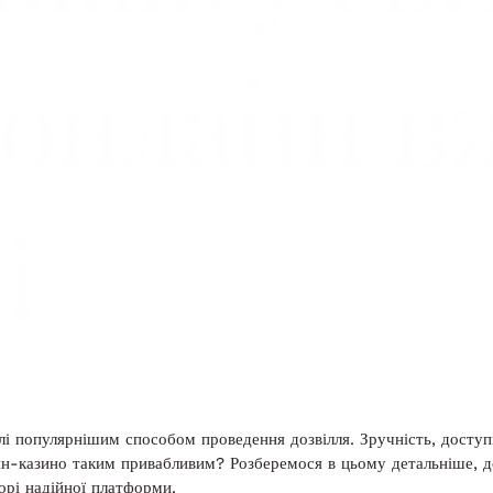
 онлайн в
і
лі популярнішим способом проведення дозвілля. Зручність, досту
йн-казино таким привабливим? Розберемося в цьому детальніше, до
борі надійної платформи.