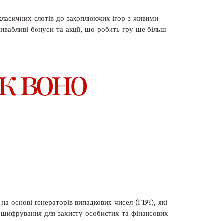
класичних слотів до захоплюючих ігор з живими
ивабливі бонуси та акції, що робить гру ще більш
к воно
на основі генераторів випадкових чисел (ГВЧ), які
ії шифрування для захисту особистих та фінансових