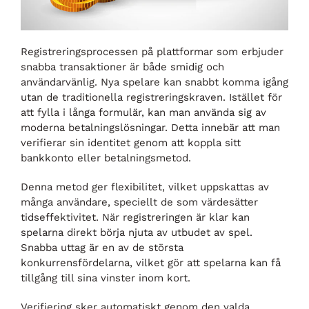
Registreringsprocessen på plattformar som erbjuder
snabba transaktioner är både smidig och
användarvänlig. Nya spelare kan snabbt komma igång
utan de traditionella registreringskraven. Istället för
att fylla i långa formulär, kan man använda sig av
moderna betalningslösningar. Detta innebär att man
verifierar sin identitet genom att koppla sitt
bankkonto eller betalningsmetod.
Denna metod ger flexibilitet, vilket uppskattas av
många användare, speciellt de som värdesätter
tidseffektivitet. När registreringen är klar kan
spelarna direkt börja njuta av utbudet av spel.
Snabba uttag är en av de största
konkurrensfördelarna, vilket gör att spelarna kan få
tillgång till sina vinster inom kort.
Verifiering sker automatiskt genom den valda