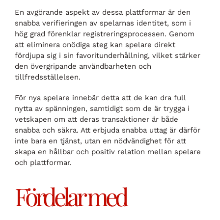
En avgörande aspekt av dessa plattformar är den
snabba verifieringen av spelarnas identitet, som i
hög grad förenklar registreringsprocessen. Genom
att eliminera onödiga steg kan spelare direkt
fördjupa sig i sin favoritunderhållning, vilket stärker
den övergripande användbarheten och
tillfredsställelsen.
För nya spelare innebär detta att de kan dra full
nytta av spänningen, samtidigt som de är trygga i
vetskapen om att deras transaktioner är både
snabba och säkra. Att erbjuda snabba uttag är därför
inte bara en tjänst, utan en nödvändighet för att
skapa en hållbar och positiv relation mellan spelare
och plattformar.
Fördelar med