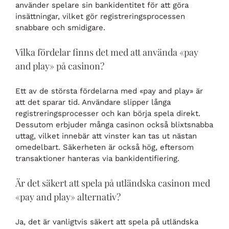
använder spelare sin bankidentitet för att göra
insättningar, vilket gör registreringsprocessen
snabbare och smidigare.
Vilka fördelar finns det med att använda «pay
and play» på casinon?
Ett av de största fördelarna med «pay and play» är
att det sparar tid. Användare slipper långa
registreringsprocesser och kan börja spela direkt.
Dessutom erbjuder många casinon också blixtsnabba
uttag, vilket innebär att vinster kan tas ut nästan
omedelbart. Säkerheten är också hög, eftersom
transaktioner hanteras via bankidentifiering.
Är det säkert att spela på utländska casinon med
«pay and play» alternativ?
Ja, det är vanligtvis säkert att spela på utländska