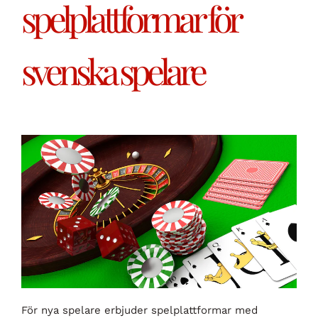
spelplattformar för
svenska spelare
För nya spelare erbjuder spelplattformar med