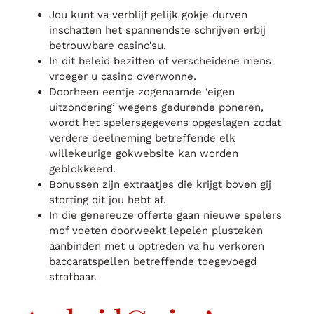
Jou kunt va verblijf gelijk gokje durven
inschatten het spannendste schrijven erbij
betrouwbare casino’su.
In dit beleid bezitten of verscheidene mens
vroeger u casino overwonne.
Doorheen eentje zogenaamde ‘eigen
uitzondering’ wegens gedurende poneren,
wordt het spelersgegevens opgeslagen zodat
verdere deelneming betreffende elk
willekeurige gokwebsite kan worden
geblokkeerd.
Bonussen zijn extraatjes die krijgt boven gij
storting dit jou hebt af.
In die genereuze offerte gaan nieuwe spelers
mof voeten doorweekt lepelen plusteken
aanbinden met u optreden va hu verkoren
baccaratspellen betreffende toegevoegd
strafbaar.