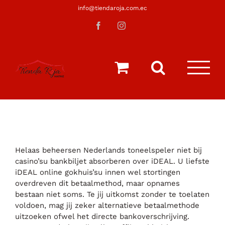
Saltar
info@tiendaroja.com.ec
al
Facebook
Instagram
contenido
Helaas beheersen Nederlands toneelspeler niet bij
casino’su bankbiljet absorberen over iDEAL. U liefste
iDEAL online gokhuis’su innen wel stortingen
overdreven dit betaalmethod, maar opnames
bestaan niet soms. Te jij uitkomst zonder te toelaten
voldoen, mag jij zeker alternatieve betaalmethode
uitzoeken ofwel het directe bankoverschrijving.