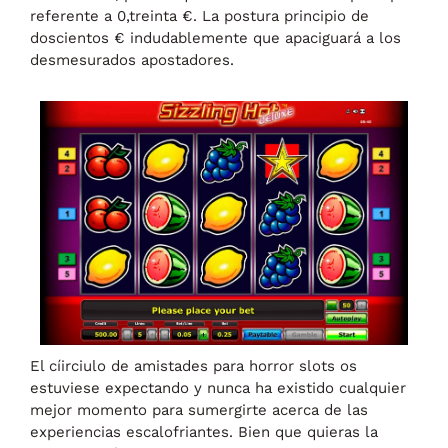
referente a 0,treinta €. La postura principio de
doscientos € indudablemente que apaciguará a los
desmesurados apostadores.
El cí­irciulo de amistades para horror slots os
estuviese expectando y nunca ha existido cualquier
mejor momento para sumergirte acerca de las
experiencias escalofriantes. Bien que quieras la