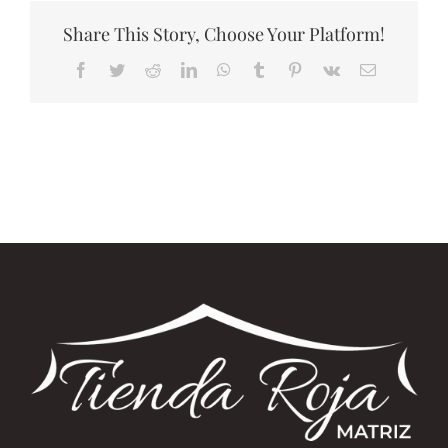
Reseña
&
Share This Story, Choose Your Platform!
Casinos ¿estafa
Facebook
Twitter
Reddit
LinkedIn
WhatsApp
Tumblr
Pinterest
Vk
Correo
o con
electrónico
total
seguridad?