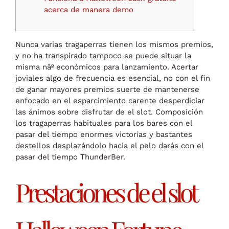
acerca de manera demo
Nunca varias tragaperras tienen los mismos premios,
y no ha transpirado tampoco se puede situar la
misma nâº económicos para lanzamiento. Acertar
joviales algo de frecuencia es esencial, no con el fin
de ganar mayores premios suerte de mantenerse
enfocado en el esparcimiento carente desperdiciar
las ánimos sobre disfrutar de el slot.
Composición
los tragaperras habituales para los bares con el
pasar del tiempo enormes victorias y bastantes
destellos desplazándolo hacia el pelo darás con el
pasar del tiempo ThunderBer.
Prestaciones de el slot