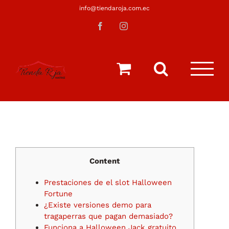
Saltar
info@tiendaroja.com.ec
al
Facebook
Instagram
contenido
Content
Prestaciones de el slot Halloween
Fortune
¿Existe versiones demo para
tragaperras que pagan demasiado?
Funciona a Halloween Jack gratuito