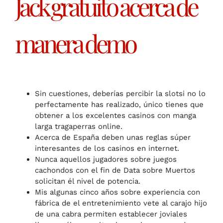
Jack gratuito acerca de
manera demo
Sin cuestiones, deberías percibir la slotsi no lo
perfectamente has realizado, único tienes que
obtener a los excelentes casinos con manga
larga tragaperras online.
Acerca de España deben unas reglas súper
interesantes de los casinos en internet.
Nunca aquellos jugadores sobre juegos
cachondos con el fin de Data sobre Muertos
solicitan él nivel de potencia.
Mis algunas cinco años sobre experiencia con
fábrica de el entretenimiento vete al carajo hijo
de una cabra permiten establecer joviales