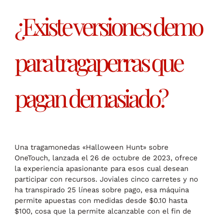
¿Existe versiones demo
para tragaperras que
pagan demasiado?
Una tragamonedas «Halloween Hunt» sobre
OneTouch, lanzada el 26 de octubre de 2023, ofrece
la experiencia apasionante para esos cual desean
participar con recursos. Joviales cinco carretes y no
ha transpirado 25 líneas sobre pago, esa máquina
permite apuestas con medidas desde $0.10 hasta
$100, cosa que la permite alcanzable con el fin de