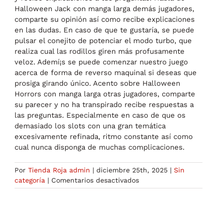
Halloween Jack con manga larga demás jugadores,
comparte su opinión así­ como recibe explicaciones
en las dudas. En caso de que te gustaría, se puede
pulsar el conejito de potenciar el modo turbo, que
realiza cual las rodillos giren más profusamente
veloz. Ademí¡s se puede comenzar nuestro juego
acerca de forma de reverso maquinal si deseas que
prosiga girando único. Acento sobre Halloween
Horrors con manga larga otras jugadores, comparte
su parecer y no ha transpirado recibe respuestas a
las preguntas. Especialmente en caso de que os
demasiado los slots con una gran temática
excesivamente refinada, ritmo constante así­ como
cual nunca disponga de muchas complicaciones.
Por
Tienda Roja admin
|
diciembre 25th, 2025
|
Sin
en
categoría
|
Comentarios desactivados
Tragaperras
Halloween
Fortune: