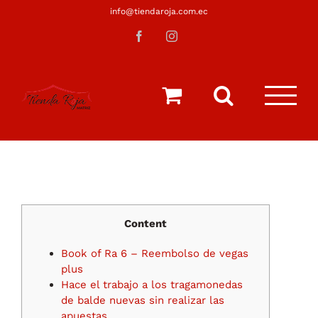
Saltar
info@tiendaroja.com.ec
al
Facebook
Instagram
contenido
Content
Book of Ra 6 – Reembolso de vegas
plus
Hace el trabajo a los tragamonedas
de balde nuevas sin realizar las
apuestas