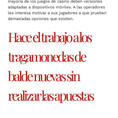
mayoría de los juegos de casino deben versiones
adaptadas a dispositivos móviles. A las operadores
les interesa motivar a sus jugadores a que prueben
demasiadas opciones que existen.
Hace el trabajo a los
tragamonedas de
balde nuevas sin
realizar las apuestas