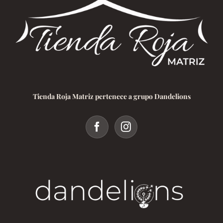
Tienda Roja Matriz pertenece a grupo Dandelions