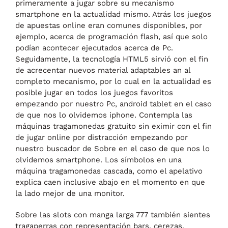
primeramente a jugar sobre su mecanismo
smartphone en la actualidad mismo. Atrás los juegos
de apuestas online eran comunes disponibles, por
ejemplo, acerca de programación flash, así que solo
podían acontecer ejecutados acerca de Pc.
Seguidamente, la tecnología HTML5 sirvió con el fin
de acrecentar nuevos material adaptables an al
completo mecanismo, por lo cual en la actualidad es
posible jugar en todos los juegos favoritos
empezando por nuestro Pc, android tablet en el caso
de que nos lo olvidemos iphone. Contempla las
máquinas tragamonedas gratuito sin eximir con el fin
de jugar online por distracción empezando por
nuestro buscador de Sobre en el caso de que nos lo
olvidemos smartphone. Los símbolos en una
máquina tragamonedas cascada, como el apelativo
explica caen inclusive abajo en el momento en que
la lado mejor de una monitor.
Sobre las slots con manga larga 777 también sientes
tragaperras con representación bars, cerezas,