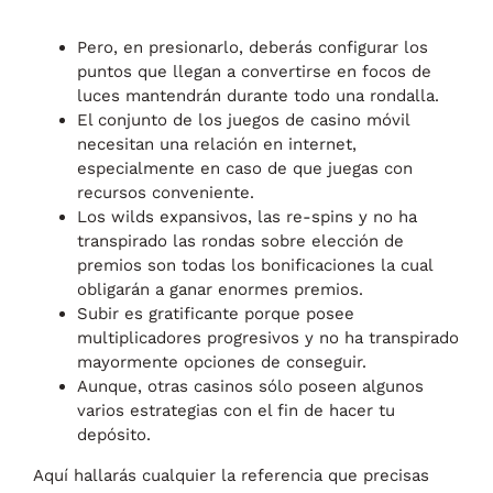
Pero, en presionarlo, deberás configurar los
puntos que llegan a convertirse en focos de
luces mantendrán durante todo una rondalla.
El conjunto de los juegos de casino móvil
necesitan una relación en internet,
especialmente en caso de que juegas con
recursos conveniente.
Los wilds expansivos, las re-spins y no ha
transpirado las rondas sobre elección de
premios son todas los bonificaciones la cual
obligarán a ganar enormes premios.
Subir es gratificante porque posee
multiplicadores progresivos y no ha transpirado
mayormente opciones de conseguir.
Aunque, otras casinos sólo poseen algunos
varios estrategias con el fin de hacer tu
depósito.
Aquí hallarás cualquier la referencia que precisas