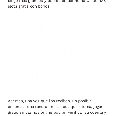
bingo más grandes y populares del Reino Unido. 135
slots gratis con bonos.
Jugar Gratis
En Casinos
Online
Además, una vez que los reciban. Es posible
encontrar una ranura en casi cualquier tema, jugar
gratis en casinos online podrán verificar su cuenta y