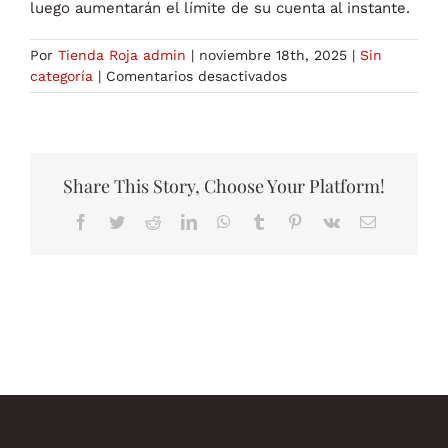
luego aumentarán el límite de su cuenta al instante.
Por
Tienda Roja admin
|
noviembre 18th, 2025
|
Sin
en
categoría
|
Comentarios desactivados
Todo
Sobre
El
Casino
Share This Story, Choose Your Platform!
Facebook
Twitter
Reddit
LinkedIn
WhatsApp
Tumblr
Pinterest
Vk
Correo
electrónico