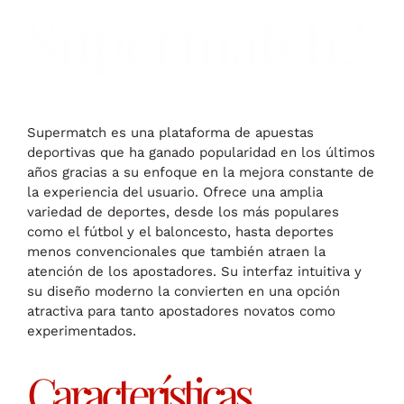
Supermatch?
Supermatch es una plataforma de apuestas
deportivas que ha ganado popularidad en los últimos
años gracias a su enfoque en la mejora constante de
la experiencia del usuario. Ofrece una amplia
variedad de deportes, desde los más populares
como el fútbol y el baloncesto, hasta deportes
menos convencionales que también atraen la
atención de los apostadores. Su interfaz intuitiva y
su diseño moderno la convierten en una opción
atractiva para tanto apostadores novatos como
experimentados.
Características