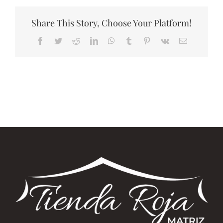
en
el
Share This Story, Choose Your Platform!
Mundo
Facebook
Twitter
Reddit
LinkedIn
WhatsApp
Tumblr
Pinterest
Vk
Correo
de
electrónico
las
Apuesta
Deportiv