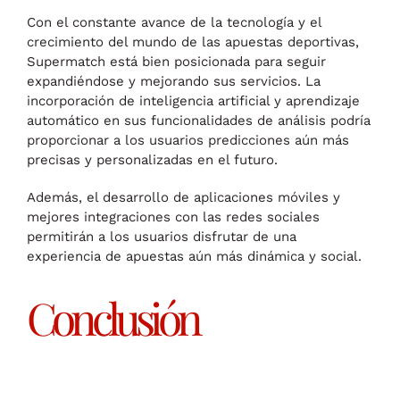
Con el constante avance de la tecnología y el
crecimiento del mundo de las apuestas deportivas,
Supermatch está bien posicionada para seguir
expandiéndose y mejorando sus servicios. La
incorporación de inteligencia artificial y aprendizaje
automático en sus funcionalidades de análisis podría
proporcionar a los usuarios predicciones aún más
precisas y personalizadas en el futuro.
Además, el desarrollo de aplicaciones móviles y
mejores integraciones con las redes sociales
permitirán a los usuarios disfrutar de una
experiencia de apuestas aún más dinámica y social.
Conclusión