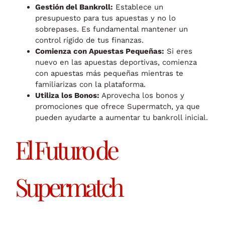
Gestión del Bankroll:
Establece un
presupuesto para tus apuestas y no lo
sobrepases. Es fundamental mantener un
control rígido de tus finanzas.
Comienza con Apuestas Pequeñas:
Si eres
nuevo en las apuestas deportivas, comienza
con apuestas más pequeñas mientras te
familiarizas con la plataforma.
Utiliza los Bonos:
Aprovecha los bonos y
promociones que ofrece Supermatch, ya que
pueden ayudarte a aumentar tu bankroll inicial.
El Futuro de
Supermatch