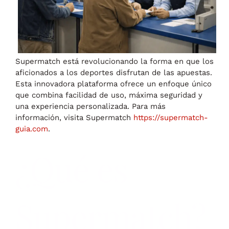
Supermatch está revolucionando la forma en que los
aficionados a los deportes disfrutan de las apuestas.
Esta innovadora plataforma ofrece un enfoque único
que combina facilidad de uso, máxima seguridad y
una experiencia personalizada. Para más
información, visita Supermatch
https://supermatch-
guia.com
.
¿Qué es
Supermatch?