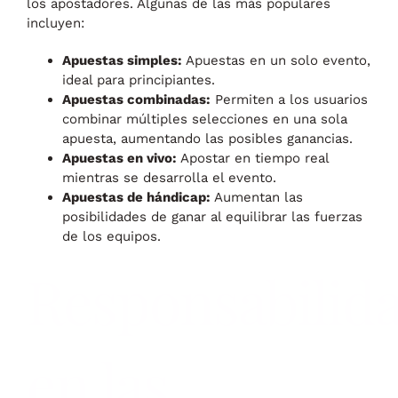
los apostadores. Algunas de las más populares
incluyen:
Apuestas simples:
Apuestas en un solo evento,
ideal para principiantes.
Apuestas combinadas:
Permiten a los usuarios
combinar múltiples selecciones en una sola
apuesta, aumentando las posibles ganancias.
Apuestas en vivo:
Apostar en tiempo real
mientras se desarrolla el evento.
Apuestas de hándicap:
Aumentan las
posibilidades de ganar al equilibrar las fuerzas
de los equipos.
Responsabilid
en las