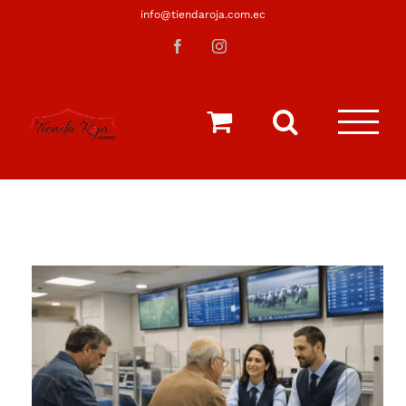
Saltar
info@tiendaroja.com.ec
al
Facebook
Instagram
contenido