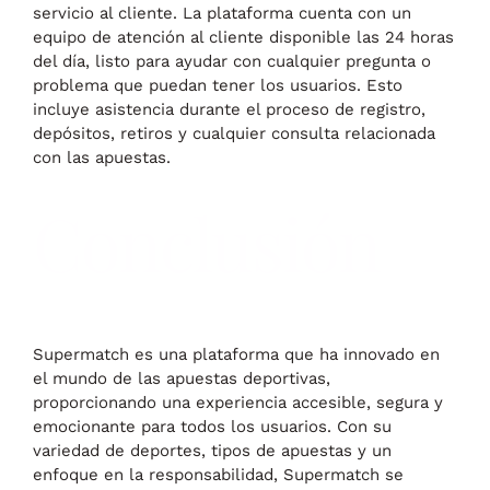
servicio al cliente. La plataforma cuenta con un
equipo de atención al cliente disponible las 24 horas
del día, listo para ayudar con cualquier pregunta o
problema que puedan tener los usuarios. Esto
incluye asistencia durante el proceso de registro,
depósitos, retiros y cualquier consulta relacionada
con las apuestas.
Conclusión
Supermatch es una plataforma que ha innovado en
el mundo de las apuestas deportivas,
proporcionando una experiencia accesible, segura y
emocionante para todos los usuarios. Con su
variedad de deportes, tipos de apuestas y un
enfoque en la responsabilidad, Supermatch se