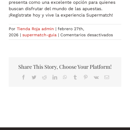
presenta como una excelente opción para quienes
buscan disfrutar del mundo de las apuestas.
¡Regístrate hoy y vive la experiencia Supermatch!
Por
Tienda Roja admin
|
febrero 27th,
en
2026
|
supermatch-guia
|
Comentarios desactivados
Superma
El
Futuro
de
las
Share This Story, Choose Your Platform!
Apuesta
Facebook
Twitter
Reddit
LinkedIn
WhatsApp
Tumblr
Pinterest
Vk
Correo
Deportiv
electrónico
-449443