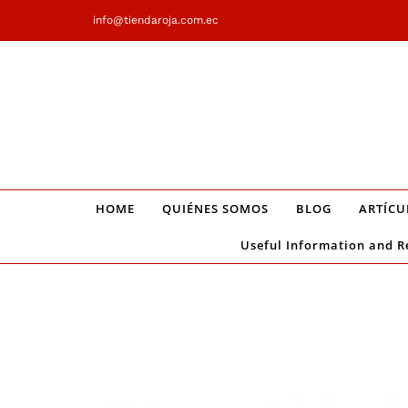
Saltar
info@tiendaroja.com.ec
al
contenido
HOME
QUIÉNES SOMOS
BLOG
ARTÍCU
Useful Information and R