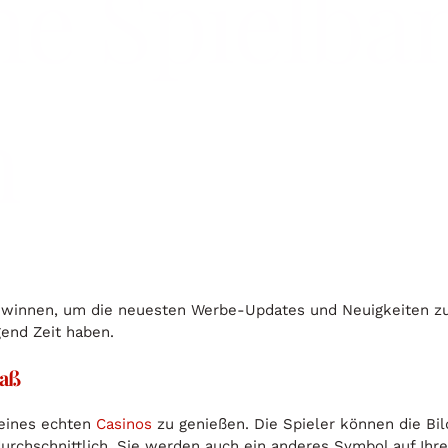
che Spielba
n
ewinnen, um die neuesten Werbe-Updates und Neuigkeiten zu
end Zeit haben.
paß
 eines echten
Casinos
zu genießen. Die Spieler können die Bi
 durchschnittlich. Sie werden auch ein anderes Symbol auf I