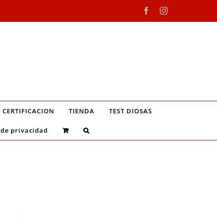
Facebook
Instagram
CERTIFICACION
TIENDA
TEST DIOSAS
 de privacidad