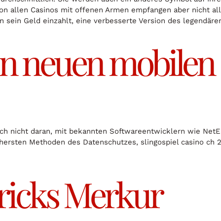
von allen Casinos mit offenen Armen empfangen aber nicht a
 sein Geld einzahlt, eine verbesserte Version des legendären
in neuen mobilen 
ch nicht daran, mit bekannten Softwareentwicklern wie NetEn
ichersten Methoden des Datenschutzes, slingospiel casino ch 
ricks Merkur