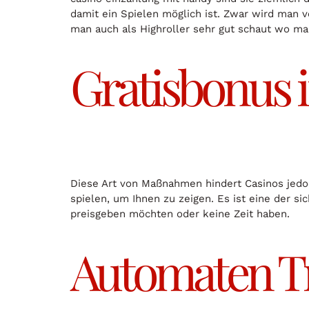
damit ein Spielen möglich ist. Zwar wird man 
man auch als Highroller sehr gut schaut wo man
Gratisbonus 
Diese Art von Maßnahmen hindert Casinos jedo
spielen, um Ihnen zu zeigen. Es ist eine der s
preisgeben möchten oder keine Zeit haben.
Automaten T