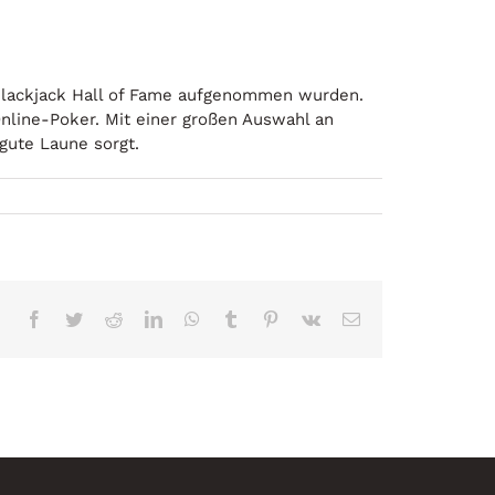
 Blackjack Hall of Fame aufgenommen wurden.
Online-Poker. Mit einer großen Auswahl an
gute Laune sorgt.
Facebook
Twitter
Reddit
LinkedIn
WhatsApp
Tumblr
Pinterest
Vk
Correo
electrónico