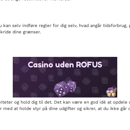
u kan selv indføre regler for dig selv, hvad angår tidsforbrug,
skride dine grænser.
iteter og hold dig til det. Det kan være en god idé at opdele d
 med at holde styr på dine udgifter og sikrer, at du ikke går 