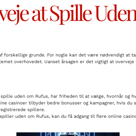
eje at Spille Ude
af forskellige grunde. For nogle kan det være nødvendigt at t
stemet overhovedet. Uanset årsagen er det vigtigt at overveje
 spille uden om Rufus, har friheden til at vælge, hvornår og h
ine casinoer tilbyder bedre bonusser og kampagner, hvis du s
registrerede spillere.
piller uden om Rufus, kan du få adgang til flere online casin