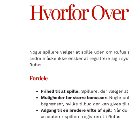
Hvorfor Overv
Nogle spillere vælger at spille uden om Rufus 
andre måske ikke ønsker at registrere sig i sy
Rufus.
Fordele
Frihed til at spille:
Spillere, der vælger at
Muligheder for større bonusser:
Nogle onl
begrænser, hvilke tilbud der kan gives til 
Adgang til en bredere vifte af spil:
Når du s
accepterer spillere registreret i Rufus.