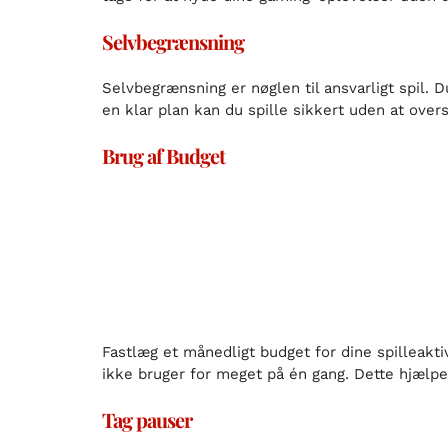
Selvbegrænsning
Selvbegrænsning er nøglen til ansvarligt spil. D
en klar plan kan du spille sikkert uden at over
Brug af Budget
Fastlæg et månedligt budget for dine spilleaktiv
ikke bruger for meget på én gang. Dette hjælper
Tag pauser