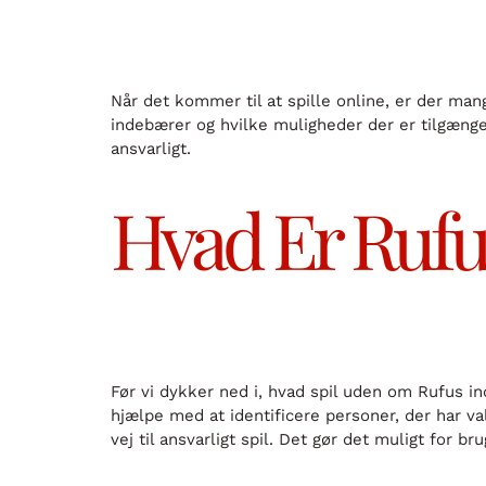
Når det kommer til at spille online, er der ma
indebærer og hvilke muligheder der er tilgængeli
ansvarligt.
Hvad Er Rufu
Før vi dykker ned i, hvad spil uden om Rufus ind
hjælpe med at identificere personer, der har val
vej til ansvarligt spil. Det gør det muligt for b