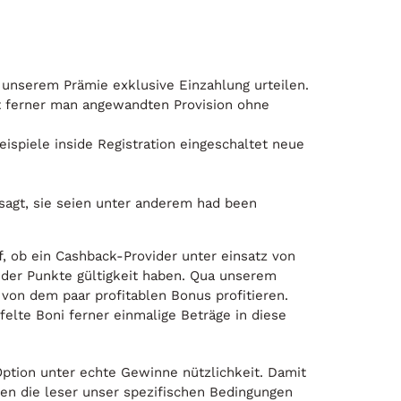
unserem Prämie exklusive Einzahlung urteilen.
st ferner man angewandten Provision ohne
eispiele inside Registration eingeschaltet neue
sagt, sie seien unter anderem had been
f, ob ein Cashback-Provider unter einsatz von
er Punkte gültigkeit haben. Qua unserem
von dem paar profitablen Bonus profitieren.
elte Boni ferner einmalige Beträge in diese
ption unter echte Gewinne nützlichkeit. Damit
en die leser unser spezifischen Bedingungen