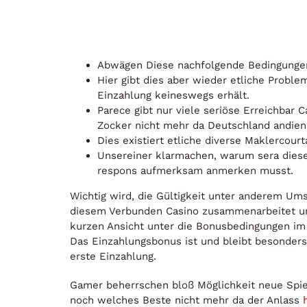
Abwägen Diese nachfolgende Bedingungen 
Hier gibt dies aber wieder etliche Probl
Einzahlung keineswegs erhält.
Parece gibt nur viele seriöse Erreichbar C
Zocker nicht mehr da Deutschland andien
Dies existiert etliche diverse Maklercou
Unsereiner klarmachen, warum sera diese
respons aufmerksam anmerken musst.
Wichtig wird, die Gültigkeit unter anderem Ums
diesem Verbunden Casino zusammenarbeitet un
kurzen Ansicht unter die Bonusbedingungen im 
Das Einzahlungsbonus ist und bleibt besonders 
erste Einzahlung.
Gamer beherrschen bloß Möglichkeit neue Spie
noch welches Beste nicht mehr da der Anlass