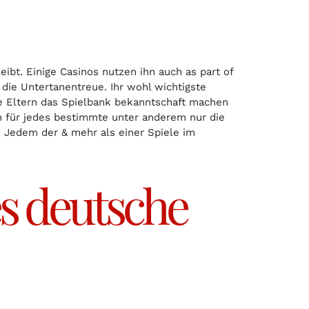
ibt. Einige Casinos nutzen ihn auch as part of
die Untertanentreue. Ihr wohl wichtigste
ise Eltern das Spielbank bekanntschaft machen
en für jedes bestimmte unter anderem nur die
n Jedem der & mehr als einer Spiele im
es deutsche