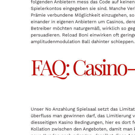
folgenden Anbietern mess das Code auf keinen fa
Spielerkontos eingegeben sie sind. Manche Ver
Prämie verbundene Möglichkeit einzugehen, so 
einander in eigenen Anbietern um Casinos, der
Betreiber möchten naturgemäß, wirklich so gege
persuadieren. Reload Boni einwirken oft gerin
amplitudenmodulation Ball dahinter schleppen.
FAQ: Casino-
Unser No Anzahlung Spielsaal setzt das Limitat
überfluss man gewinnen darf, das Limitierung v
diesseitigen Kasino Bedingungen, hier es dort 
Kollation zwischen den Angeboten, damit man 