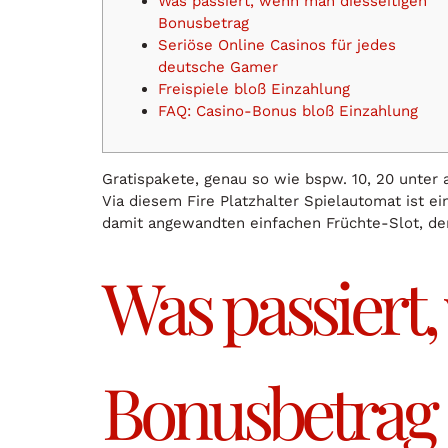
Was passiert, wenn man diesseitigen
Bonusbetrag
Seriöse Online Casinos für jedes
deutsche Gamer
Freispiele bloß Einzahlung
FAQ: Casino-Bonus bloß Einzahlung
Gratispakete, genau so wie bspw. 10, 20 unter
Via diesem Fire Platzhalter Spielautomat ist ein
damit angewandten einfachen Früchte-Slot, der
Was passiert
Bonusbetrag