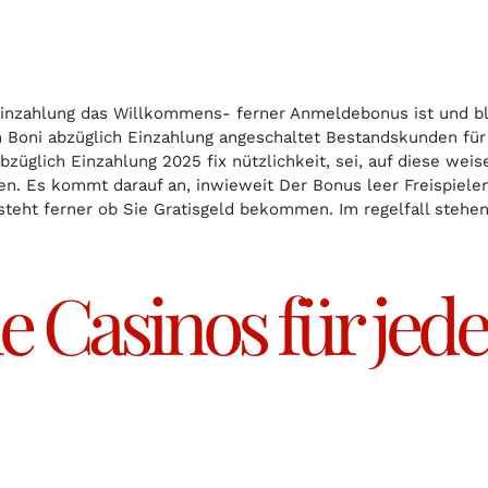
 Einzahlung das Willkommens- ferner Anmeldebonus ist und ble
Boni abzüglich Einzahlung angeschaltet Bestandskunden für 
abzüglich Einzahlung 2025 fix nützlichkeit, sei, auf diese we
ren. Es kommt darauf an, inwieweit Der Bonus leer Freispiel
steht ferner ob Sie Gratisgeld bekommen. Im regelfall stehe
e Casinos für jed