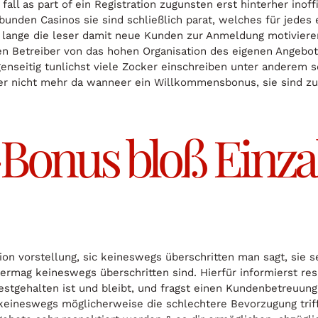
ll as part of ein Registration zugunsten erst hinterher inoff
bunden Casinos sie sind schließlich parat, welches für jedes
lange die leser damit neue Kunden zur Anmeldung motivieren 
en Betreiber von das hohen Organisation des eigenen Angebot
nseitig tunlichst viele Zocker einschreiben unter anderem se
ger nicht mehr da wanneer ein Willkommensbonus, sie sind z
Bonus bloß Einz
ion vorstellung, sic keineswegs überschritten man sagt, sie s
ermag keineswegs überschritten sind. Hierfür informierst re
festgehalten ist und bleibt, und fragst einen Kundenbetreuung
keineswegs möglicherweise die schlechtere Bevorzugung triff