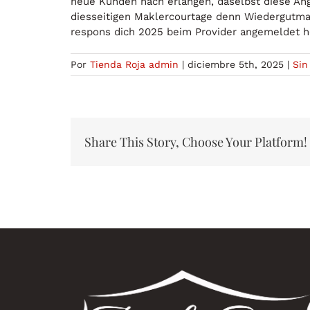
neue Kunden nach erlangen, daselbst diese Ange
diesseitigen Maklercourtage denn Wiedergutmach
respons dich 2025 beim Provider angemeldet h
Por
Tienda Roja admin
|
diciembre 5th, 2025
|
Sin
Share This Story, Choose Your Platform!