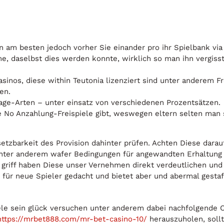
am besten jedoch vorher Sie einander pro ihr Spielbank via 
eme, daselbst dies werden konnte, wirklich so man ihn vergis
asinos, diese within Teutonia lizenziert sind unter anderem Fr
en.
rtage-Arten – unter einsatz von verschiedenen Prozentsätzen.
 No Anzahlung-Freispiele gibt, weswegen eltern selten man 
etzbarkeit des Provision dahinter prüfen. Achten Diese darau
ter anderem wafer Bedingungen für angewandten Erhaltung d
griff haben Diese unser Vernehmen direkt verdeutlichen und 
für neue Spieler gedacht und bietet aber und abermal gestaff
le sein glück versuchen unter anderem dabei nachfolgende O
https://mrbet888.com/mr-bet-casino-10/
herauszuholen, sollt