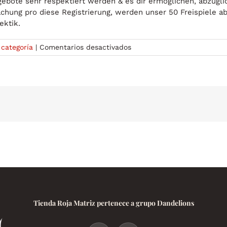
bote sehr respektiert werden & es dir ermöglichen, abzüglic
ung pro diese Registrierung, werden unser 50 Freispiele abz
ektik.
en
 categoría
|
Comentarios desactivados
Spielsaal
Bonus
ohne
Einzahlung
2025
Beste
No
Anzahlung
Boni
Tienda Roja Matriz pertenece a grupo Dandelions