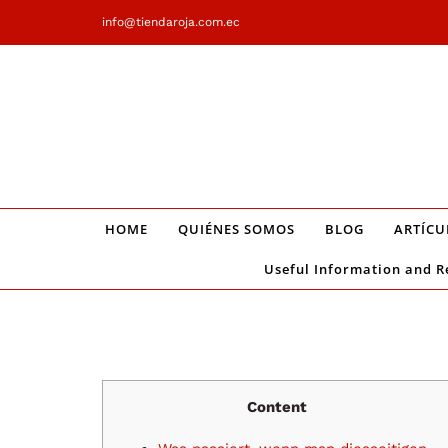
Saltar
info@tiendaroja.com.ec
al
contenido
HOME
QUIÉNES SOMOS
BLOG
ARTÍCU
Useful Information and R
Content