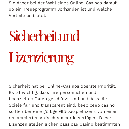
Sie daher bei der Wahl eines Online-Casinos darauf,
ob ein Treueprogramm vorhanden ist und welche
Vorteile es bietet.
Sicherheit und
Lizenzierung
Sicherheit hat bei Online-Casinos oberste Priorität.
Es ist wichtig, dass Ihre persönlichen und
finanziellen Daten geschützt sind und dass die
Spiele fair und transparent sind. beep beep casino
sollte über eine gültige Glücksspiellizenz von einer
renommierten Aufsichtsbehörde verfügen. Diese
Lizenzen stellen sicher, dass das Casino bestimmten