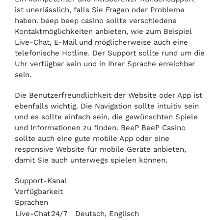
ist unerlässlich, falls Sie Fragen oder Probleme
haben. beep beep casino sollte verschiedene
Kontaktmöglichkeiten anbieten, wie zum Beispiel
Live-Chat, E-Mail und möglicherweise auch eine
telefonische Hotline. Der Support sollte rund um die
Uhr verfügbar sein und in Ihrer Sprache erreichbar
sein.
Die Benutzerfreundlichkeit der Website oder App ist
ebenfalls wichtig. Die Navigation sollte intuitiv sein
und es sollte einfach sein, die gewünschten Spiele
und Informationen zu finden. BeeP BeeP Casino
sollte auch eine gute mobile App oder eine
responsive Website für mobile Geräte anbieten,
damit Sie auch unterwegs spielen können.
Support-Kanal
Verfügbarkeit
Sprachen
Live-Chat
24/7
Deutsch, Englisch