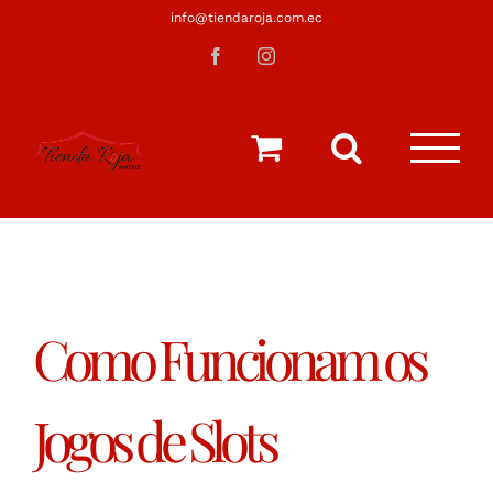
Saltar
info@tiendaroja.com.ec
al
Facebook
Instagram
contenido
Como Funcionam os
Jogos de Slots