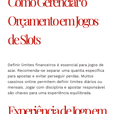
Como Gerenciar o
Orçamento em Jogos
de Slots
Definir limites financeiros é essencial para jogos de
azar. Recomenda-se separar uma quantia específica
para apostas e evitar perseguir perdas. Muitos
cassinos online permitem definir limites diários ou
mensais. Jogar com disciplina e apostar responsável
são chaves para uma experiência equilibrada.
Experiência de Jogo em