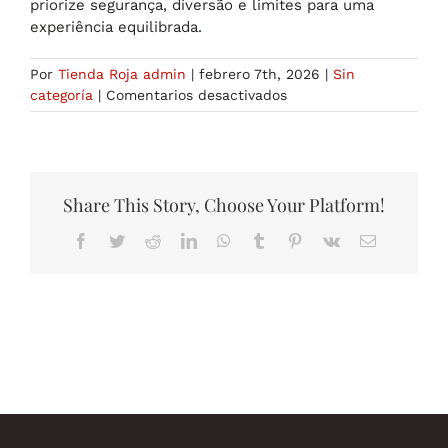
priorize segurança, diversão e limites para uma
experiência equilibrada.
Por
Tienda Roja admin
|
febrero 7th, 2026
|
Sin
en
categoría
|
Comentarios desactivados
Slots
em
Cassinos:
Guia
Completo
Share This Story, Choose Your Platform!
para
Facebook
Twitter
Reddit
LinkedIn
WhatsApp
Tumblr
Pinterest
Vk
Correo
Jogadores
electrónico
Brasileiros