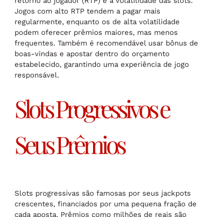
retorno ao jogador (RTP) e a volatilidade das slots.
Jogos com alto RTP tendem a pagar mais
regularmente, enquanto os de alta volatilidade
podem oferecer prêmios maiores, mas menos
frequentes. Também é recomendável usar bônus de
boas-vindas e apostar dentro do orçamento
estabelecido, garantindo uma experiência de jogo
responsável.
Slots Progressivos e
Seus Prêmios
Slots progressivas são famosas por seus jackpots
crescentes, financiados por uma pequena fração de
cada aposta. Prêmios como milhões de reais são