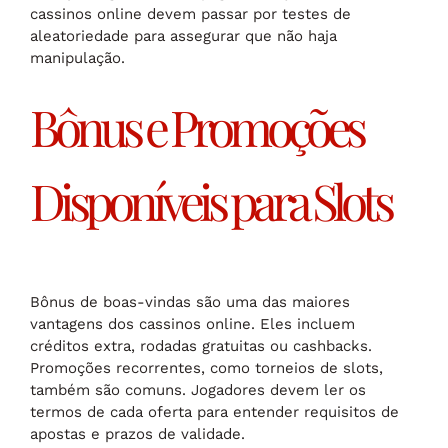
cassinos online devem passar por testes de
aleatoriedade para assegurar que não haja
manipulação.
Bônus e Promoções
Disponíveis para Slots
Bônus de boas-vindas são uma das maiores
vantagens dos cassinos online. Eles incluem
créditos extra, rodadas gratuitas ou cashbacks.
Promoções recorrentes, como torneios de slots,
também são comuns. Jogadores devem ler os
termos de cada oferta para entender requisitos de
apostas e prazos de validade.