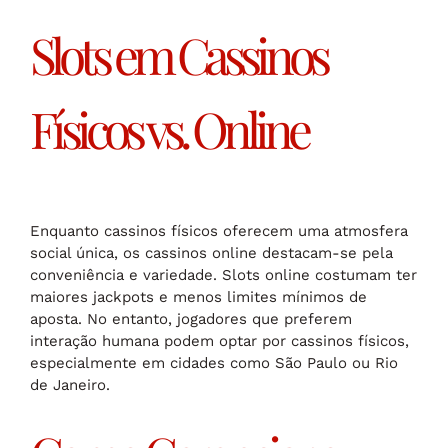
Slots em Cassinos
Físicos vs. Online
Enquanto cassinos físicos oferecem uma atmosfera
social única, os cassinos online destacam-se pela
conveniência e variedade. Slots online costumam ter
maiores jackpots e menos limites mínimos de
aposta. No entanto, jogadores que preferem
interação humana podem optar por cassinos físicos,
especialmente em cidades como São Paulo ou Rio
de Janeiro.