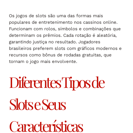
Os jogos de slots são uma das formas mais
populares de entretenimento nos cassinos online.
Funcionam com rolos, símbolos e combinações que
determinam os prêmios. Cada rotação é aleatória,
garantindo justiça no resultado. Jogadores
brasileiros preferem slots com gráficos modernos e
recursos como bônus de rodadas gratuitas, que
tornam o jogo mais envolvente.
Diferentes Tipos de
Slots e Seus
Características