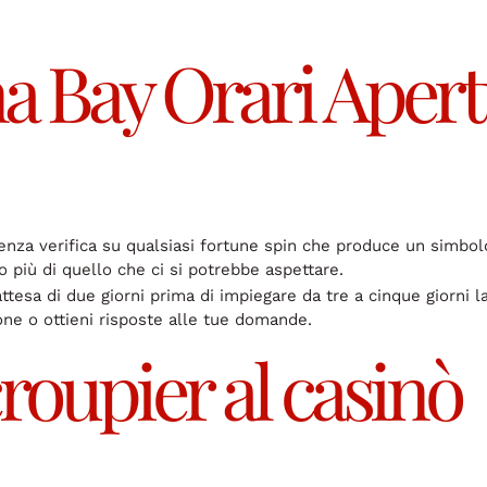
a Bay Orari Aper
enza verifica su qualsiasi fortune spin che produce un simbolo
più di quello che ci si potrebbe aspettare.
’attesa di due giorni prima di impiegare da tre a cinque giorni la
ione o ottieni risposte alle tue domande.
croupier al casinò