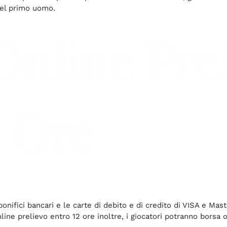
 del primo uomo.
Online Pre
2 Ore
bonifici bancari e le carte di debito e di credito di VISA e M
e prelievo entro 12 ore inoltre, i giocatori potranno borsa ot