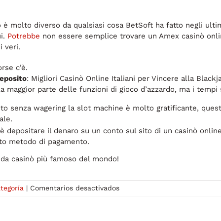
è molto diverso da qualsiasi cosa BetSoft ha fatto negli ultimi
ui.
Potrebbe
non essere semplice trovare un Amex casinò online,
 veri.
orse c’è.
eposito
: Migliori Casinò Online Italiani per Vincere alla Blac
a maggior parte delle funzioni di gioco d’azzardo, ma i tempi
o senza wagering la slot machine è molto gratificante, questi
ale.
è depositare il denaro su un conto sul sito di un casinò onlin
to metodo di pagamento.
co da casinò più famoso del mondo!
en
tegoría
|
Comentarios desactivados
Slot
Tema
Vampiri