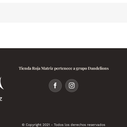
Con
Free
Spins
Tienda Roja Matriz pertenece a grupo Dandelions
© Copyright 2021 - Todos los derechos reservados