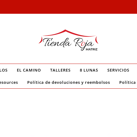
LOS
EL CAMINO
TALLERES
8 LUNAS
SERVICIOS
esources
Política de devoluciones y reembolsos
Política