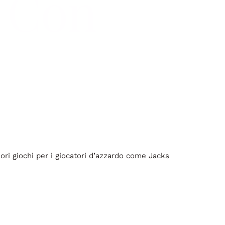
i Con
ori giochi per i giocatori d’azzardo come Jacks