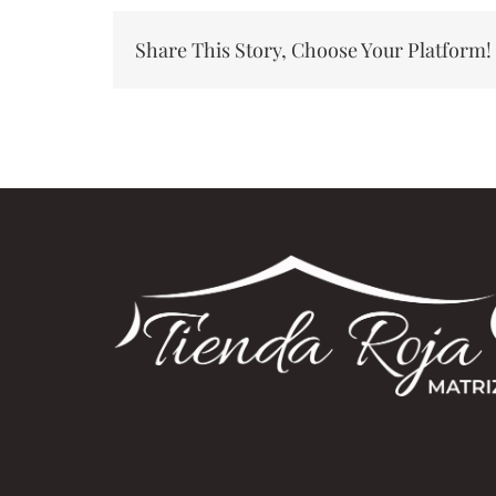
Share This Story, Choose Your Platform!