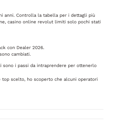
 anni. Controlla la tabella per i dettagli più
 casino online revolut limiti solo pochi stati
kjack con Dealer 2026.
 sono cambiati.
 sono i passi da intraprendere per ottenerlo
e top scelto, ho scoperto che alcuni operatori