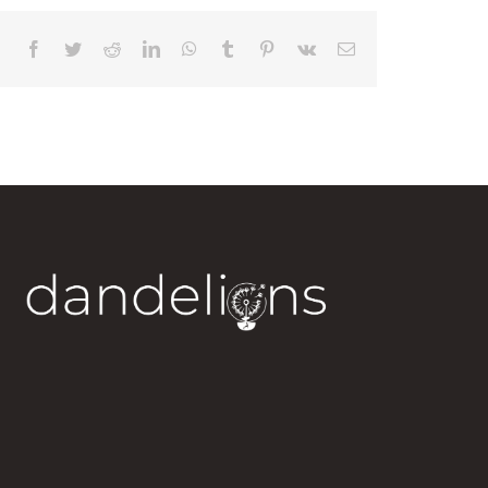
Facebook
Twitter
Reddit
LinkedIn
WhatsApp
Tumblr
Pinterest
Vk
Correo
electrónico